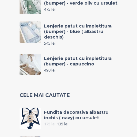
(bumper) - verde oliv cu ursulet
475
lei
Lenjerie patut cu impletitura
(bumper) - blue ( albastru
deschis)
545
lei
Lenjerie patut cu impletitura
(bumper) - capuccino
490
lei
CELE MAI CAUTATE
Fundita decorativa albastru
inchis ( navy) cu ursulet
175
lei
135
lei