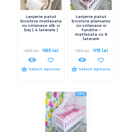
Lenjerie patut
Lenjerie patut
bicolora matlasata
bicolora plamaniu
cu volanase alb si
cu volanase si
bej ( 4 laterale )
fundite –
matlasata cu 6
laterale
485
lei
415
lei
525
lei
455
lei
Select options
Select options
-10%