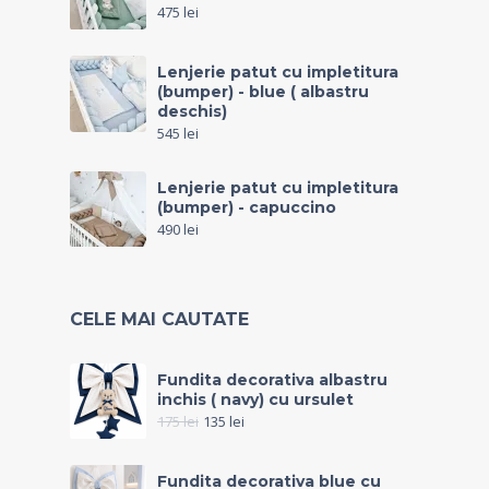
475
lei
Lenjerie patut cu impletitura
(bumper) - blue ( albastru
deschis)
545
lei
Lenjerie patut cu impletitura
(bumper) - capuccino
490
lei
CELE MAI CAUTATE
Fundita decorativa albastru
inchis ( navy) cu ursulet
175
lei
135
lei
Fundita decorativa blue cu