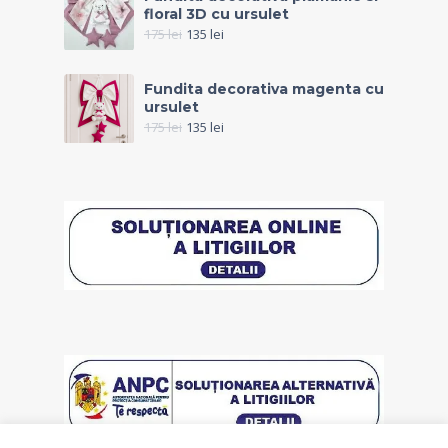
floral 3D cu ursulet
175
lei
135
lei
Fundita decorativa magenta cu
ursulet
175
lei
135
lei