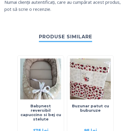
Numai clienții autentificați, care au cumpărat acest produs,
pot să scrie o recenzie.
PRODUSE SIMILARE
Babynest
Buzunar patut cu
reversibil
buburuze
sta
capuccino si bej cu
stelute
175
lei
95
lei