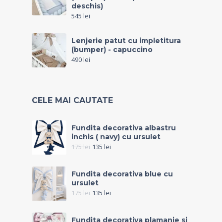
deschis)
545
lei
Lenjerie patut cu impletitura
(bumper) - capuccino
490
lei
CELE MAI CAUTATE
Fundita decorativa albastru
inchis ( navy) cu ursulet
175
lei
135
lei
Fundita decorativa blue cu
ursulet
175
lei
135
lei
Fundita decorativa plamanie si