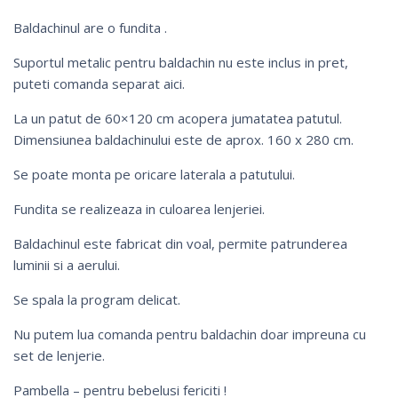
Baldachinul are o fundita .
Suportul metalic pentru baldachin nu este inclus in pret,
puteti comanda separat
aici
.
La un patut de 60×120 cm acopera jumatatea patutul.
Dimensiunea baldachinului este de aprox. 160 x 280 cm.
Se poate monta pe oricare laterala a patutului.
Fundita se realizeaza in culoarea lenjeriei.
Baldachinul este fabricat din voal, permite patrunderea
luminii si a aerului.
Se spala la program delicat.
Nu putem lua comanda pentru baldachin doar impreuna cu
set de lenjerie.
Pambella – pentru bebelusi fericiti !