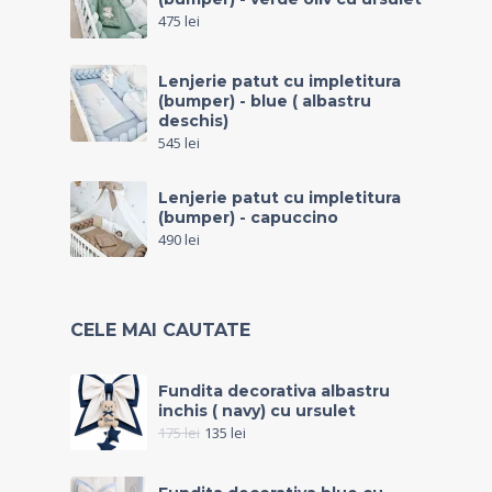
475
lei
Lenjerie patut cu impletitura
(bumper) - blue ( albastru
deschis)
545
lei
Lenjerie patut cu impletitura
(bumper) - capuccino
490
lei
CELE MAI CAUTATE
Fundita decorativa albastru
inchis ( navy) cu ursulet
175
lei
135
lei