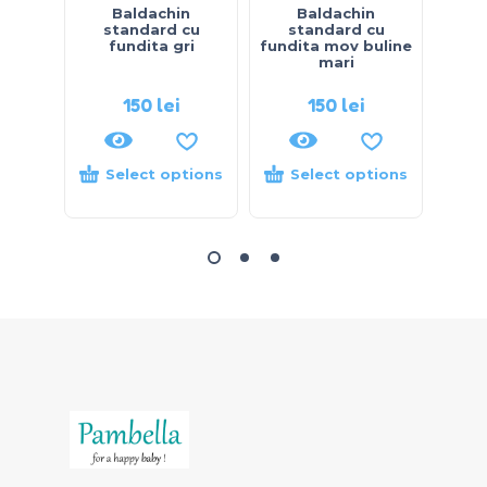
Baldachin
Baldachin
standard cu
standard cu
s
fundita gri
fundita mov buline
fund
mari
150
lei
150
lei
Select options
Select options
S