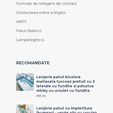
Formular de retragere din contract
Solutionarea online a litigiilor
ANPC
Patut-Bebe.ro
LampaVeghe.ro
RECOMANDATE
Lenjerie patut bicolora
matlasata turcoaz prafuit cu 3
laterale cu fundite si paturica
minky cu ursulet cu fundita
405
lei
Lenjerie patut cu impletitura
(bumper) - verde oliv cu ursulet