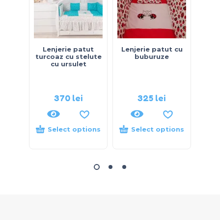
Lenjerie patut
Lenjerie patut cu
Le
turcoaz cu stelute
buburuze
b
cu ursulet
v
inge
370
lei
325
lei
40
Select options
Select options
S