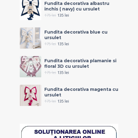
Fundita decorativa albastru
inchis ( navy) cu ursulet
175
lei
135
lei
Fundita decorativa blue cu
ursulet
175
lei
135
lei
Fundita decorativa plamanie si
floral 3D cu ursulet
175
lei
135
lei
Fundita decorativa magenta cu
ursulet
175
lei
135
lei