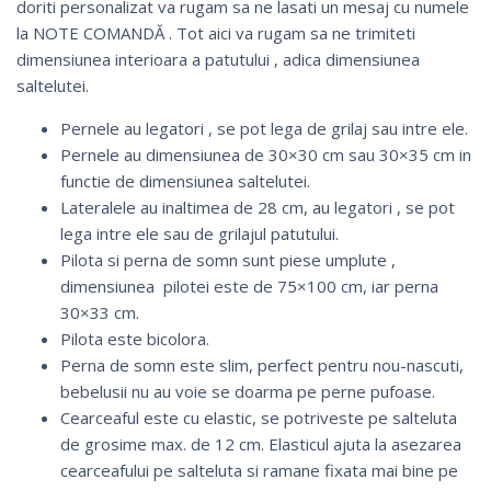
doriti personalizat va rugam sa ne lasati un mesaj cu numele
la NOTE COMANDĂ . Tot aici va rugam sa ne trimiteti
dimensiunea interioara a patutului , adica dimensiunea
saltelutei.
Pernele au legatori , se pot lega de grilaj sau intre ele.
Pernele au dimensiunea de 30×30 cm sau 30×35 cm in
functie de dimensiunea saltelutei.
Lateralele au inaltimea de 28 cm, au legatori , se pot
lega intre ele sau de grilajul patutului.
Pilota si perna de somn sunt piese umplute ,
dimensiunea pilotei este de 75×100 cm, iar perna
30×33 cm.
Pilota este bicolora.
Perna de somn este slim, perfect pentru nou-nascuti,
bebelusii nu au voie se doarma pe perne pufoase.
Cearceaful este cu elastic, se potriveste pe salteluta
de grosime max. de 12 cm. Elasticul ajuta la asezarea
cearceafului pe salteluta si ramane fixata mai bine pe