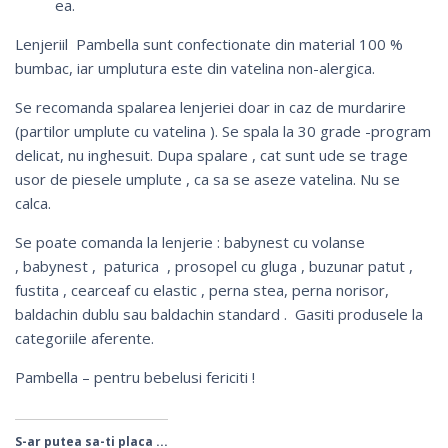
ea.
Lenjeriil Pambella sunt confectionate din material 100 %
bumbac, iar umplutura este din vatelina non-alergica.
Se recomanda spalarea lenjeriei doar in caz de murdarire
(partilor umplute cu vatelina ). Se spala la 30 grade -program
delicat, nu inghesuit. Dupa spalare , cat sunt ude se trage
usor de piesele umplute , ca sa se aseze vatelina. Nu se
calca.
Se poate comanda la lenjerie :
babynest cu volanse
,
babynest
,
paturica
,
prosopel cu gluga
, buzunar patut ,
fustita
, cearceaf cu elastic ,
perna stea
,
perna norisor
,
baldachin dublu sau
baldachin standard
. Gasiti produsele la
categoriile aferente.
Pambella – pentru bebelusi fericiti !
S-ar putea sa-ti placa ...