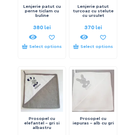
Lenjerie patut cu
Lenjerie patut
perne ticlam cu
turcoaz cu stelute
buline
cu ursulet
380
lei
370
lei
Select options
Select options
Prosopel cu
Prosopel cu
elefantel – gri si
iepuras – alb cu gri
albastru