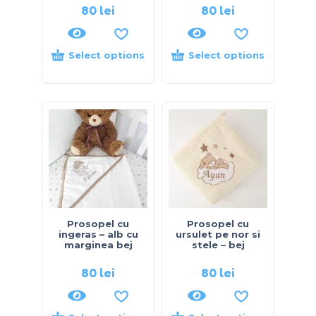
80
lei
80
lei
Select options
Select options
Prosopel cu
Prosopel cu
ingeras – alb cu
ursulet pe nor si
marginea bej
stele – bej
80
lei
80
lei