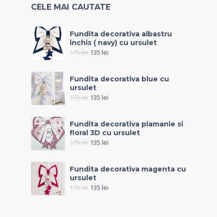
CELE MAI CAUTATE
Fundita decorativa albastru
inchis ( navy) cu ursulet
175
lei
135
lei
Fundita decorativa blue cu
ursulet
175
lei
135
lei
Fundita decorativa plamanie si
floral 3D cu ursulet
175
lei
135
lei
Fundita decorativa magenta cu
ursulet
175
lei
135
lei