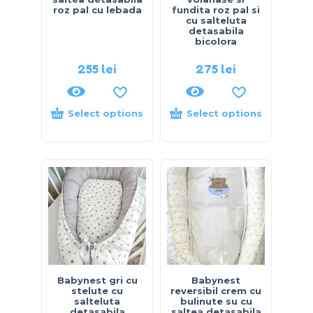
roz pal cu lebada
fundita roz pal si
cu salteluta
detasabila
bicolora
255
lei
275
lei
Select options
Select options
Babynest gri cu
Babynest
stelute cu
reversibil crem cu
salteluta
bulinute su cu
detasabila
saltea detasabila