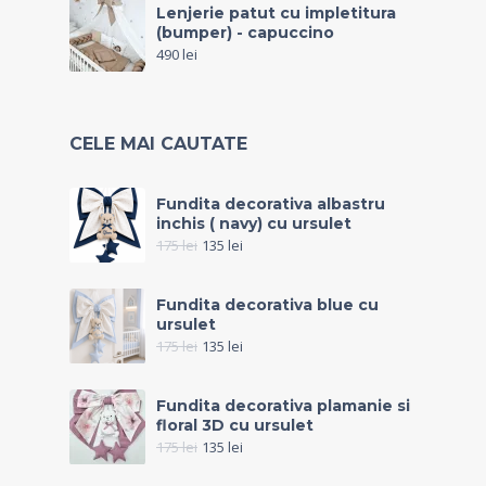
Lenjerie patut cu impletitura
(bumper) - capuccino
490
lei
CELE MAI CAUTATE
Fundita decorativa albastru
inchis ( navy) cu ursulet
175
lei
135
lei
Fundita decorativa blue cu
ursulet
175
lei
135
lei
Fundita decorativa plamanie si
floral 3D cu ursulet
175
lei
135
lei