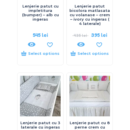
Lenjerie patut cu
Lenjerie patut
impletitura
bicolora matlasata
(bumper) – alb cu
cu volanase – crem
ingeras
– ivory cu ingeras (
4 laterale)
545
lei
395
lei
435
lei
Select options
Select options
Lenjerie patut cu 3
Lenjerie patut cu 8
laterale cu ingeras
perne crem cu