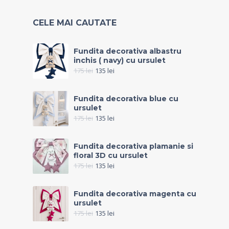
CELE MAI CAUTATE
Fundita decorativa albastru
inchis ( navy) cu ursulet
175
lei
135
lei
Fundita decorativa blue cu
ursulet
175
lei
135
lei
Fundita decorativa plamanie si
floral 3D cu ursulet
175
lei
135
lei
Fundita decorativa magenta cu
ursulet
175
lei
135
lei