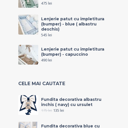
475
lei
Lenjerie patut cu impletitura
(bumper) - blue ( albastru
deschis)
545
lei
Lenjerie patut cu impletitura
(bumper) - capuccino
490
lei
CELE MAI CAUTATE
Fundita decorativa albastru
inchis ( navy) cu ursulet
175
lei
135
lei
Fundita decorativa blue cu