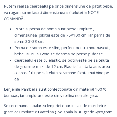
Putem realiza cearceaful pe orice dimensiune de patut bebe,
va rugam sa ne lasati dimensiunea saltelutei la NOTE
COMANDĂ .
Pilota si perna de somn sunt piese umplute ,
dimensiunea pilotei este de 75×100 cm, iar perna de
somn 30×33 cm.
Perna de somn este slim, perfect pentru nou-nascuti,
bebelusii nu au voie se doarma pe perne pufoase.
Cearceaful este cu elastic, se potriveste pe salteluta
de grosime max. de 12 cm. Elasticul ajuta la asezarea
cearceafului pe salteluta si ramane fixata mai bine pe
ea.
Lenjeriile Pambella sunt confectionate din material 100 %
bumbac, iar umplutura este din vatelina non-alergica.
Se recomanda spalarea lenjeriei doar in caz de murdarire
(partilor umplute cu vatelina ). Se spala la 30 grade -program