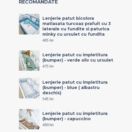
RECOMANDATE
Lenjerie patut bicolora
matlasata turcoaz prafuit cu 3
laterale cu fundite si paturica
minky cu ursulet cu fundita
405
lei
Lenjerie patut cu impletitura
(bumper) - verde oliv cu ursulet
475
lei
Lenjerie patut cu impletitura
(bumper) - blue ( albastru
deschis)
545
lei
Lenjerie patut cu impletitura
(bumper) - capuccino
490
lei