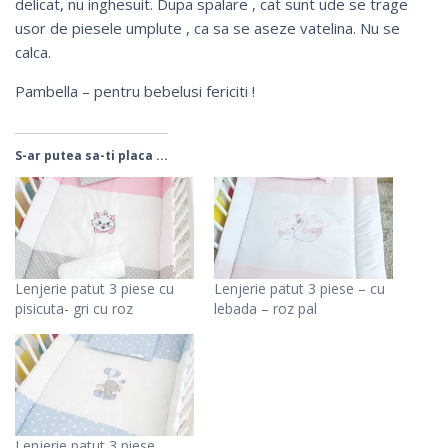
delicat, nu inghesuit. Dupa spalare , cat sunt ude se trage
usor de piesele umplute , ca sa se aseze vatelina. Nu se
calca.
Pambella – pentru bebelusi fericiti !
S-ar putea sa-ti placa ...
Lenjerie patut 3 piese cu
Lenjerie patut 3 piese – cu
pisicuta- gri cu roz
lebada – roz pal
Lenjerie patut 3 piese