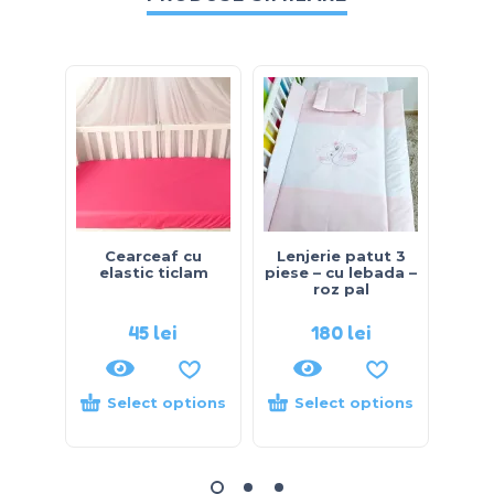
Cearceaf cu
Lenjerie patut 3
Len
elastic ticlam
piese – cu lebada –
pies
roz pal
cu ro
45
lei
180
lei
Select options
Select options
S