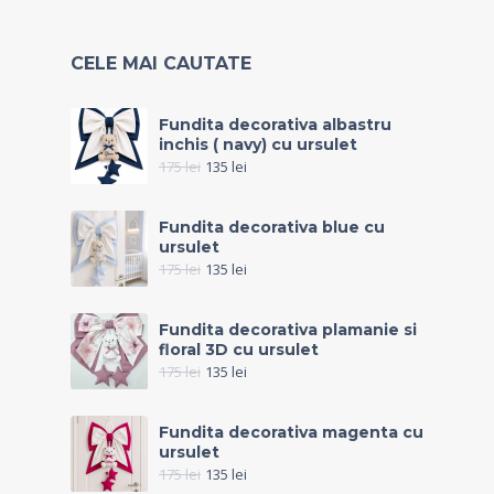
CELE MAI CAUTATE
Fundita decorativa albastru
inchis ( navy) cu ursulet
175
lei
135
lei
Fundita decorativa blue cu
ursulet
175
lei
135
lei
Fundita decorativa plamanie si
floral 3D cu ursulet
175
lei
135
lei
Fundita decorativa magenta cu
ursulet
175
lei
135
lei