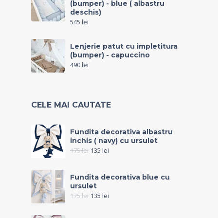
(bumper) - blue ( albastru
deschis)
545
lei
Lenjerie patut cu impletitura
(bumper) - capuccino
490
lei
CELE MAI CAUTATE
Fundita decorativa albastru
inchis ( navy) cu ursulet
175
lei
135
lei
Fundita decorativa blue cu
ursulet
175
lei
135
lei