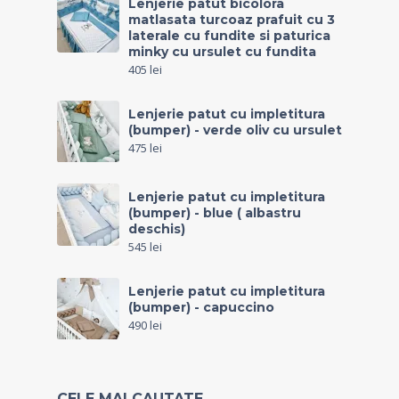
Lenjerie patut bicolora
matlasata turcoaz prafuit cu 3
laterale cu fundite si paturica
minky cu ursulet cu fundita
405
lei
Lenjerie patut cu impletitura
(bumper) - verde oliv cu ursulet
475
lei
Lenjerie patut cu impletitura
(bumper) - blue ( albastru
deschis)
545
lei
Lenjerie patut cu impletitura
(bumper) - capuccino
490
lei
CELE MAI CAUTATE