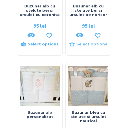
Buzunar alb cu
Buzunar alb cu
stelute bej si
stelute bej si
ursulet cu coronita
ursulet pe norisor
95
lei
95
lei
Select options
Select options
Buzunar alb
Buzunar bleu cu
personalizat
stelute si ursulet
nautical