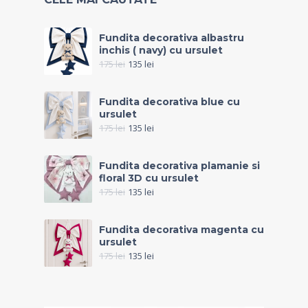
Fundita decorativa albastru
inchis ( navy) cu ursulet
175
lei
135
lei
Fundita decorativa blue cu
ursulet
175
lei
135
lei
Fundita decorativa plamanie si
floral 3D cu ursulet
175
lei
135
lei
Fundita decorativa magenta cu
ursulet
175
lei
135
lei