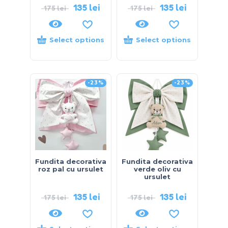
135
lei
135
lei
175
lei
175
lei
Select options
Select options
-23%
-23%
Fundita decorativa
Fundita decorativa
roz pal cu ursulet
verde oliv cu
ursulet
135
lei
135
lei
175
lei
175
lei