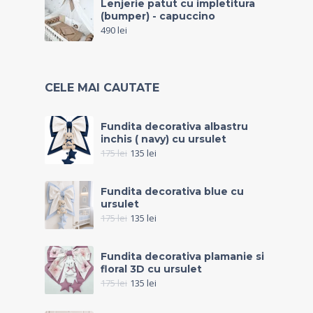
Lenjerie patut cu impletitura
(bumper) - capuccino
490
lei
CELE MAI CAUTATE
Fundita decorativa albastru
inchis ( navy) cu ursulet
175
lei
135
lei
Fundita decorativa blue cu
ursulet
175
lei
135
lei
Fundita decorativa plamanie si
floral 3D cu ursulet
175
lei
135
lei