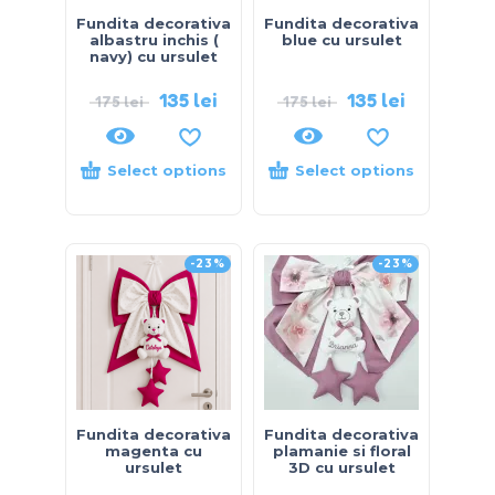
Fundita decorativa
Fundita decorativa
albastru inchis (
blue cu ursulet
navy) cu ursulet
135
lei
135
lei
175
lei
175
lei
Select options
Select options
-23%
-23%
Fundita decorativa
Fundita decorativa
magenta cu
plamanie si floral
ursulet
3D cu ursulet