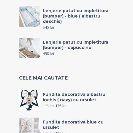
Lenjerie patut cu impletitura
(bumper) - blue ( albastru
deschis)
545
lei
Lenjerie patut cu impletitura
(bumper) - capuccino
490
lei
CELE MAI CAUTATE
Fundita decorativa albastru
inchis ( navy) cu ursulet
175
lei
135
lei
Fundita decorativa blue cu
ursulet