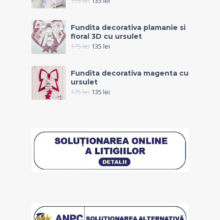
175
lei
135
lei
Fundita decorativa plamanie si
floral 3D cu ursulet
175
lei
135
lei
Fundita decorativa magenta cu
ursulet
175
lei
135
lei