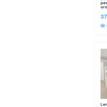
pe
urs
3
Len