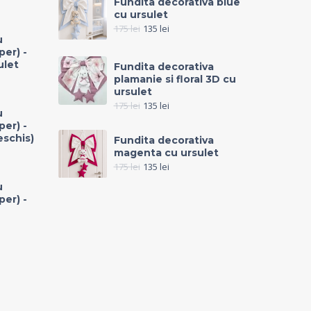
Fundita decorativa blue
cu ursulet
175
lei
135
lei
u
per) -
ulet
Fundita decorativa
plamanie si floral 3D cu
ursulet
175
lei
135
lei
u
per) -
eschis)
Fundita decorativa
magenta cu ursulet
175
lei
135
lei
u
per) -