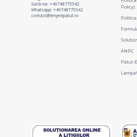
Politica
Sună-ne: +40748775542
Policy)
Whatsapp: +40748775542
contact@lenjeriipatut.ro
Politica
Formula
Solution
ANPC
Patut-
LampaV