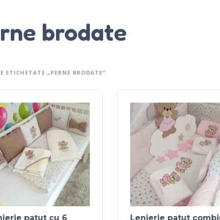
rne brodate
E ETICHETATE „PERNE BRODATE”
jerie patut cu 6
Lenjerie patut combi