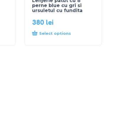
Lenjerie patut cu 8
perne blue cu gri si
ursuletul cu fundita
380
lei
Select options