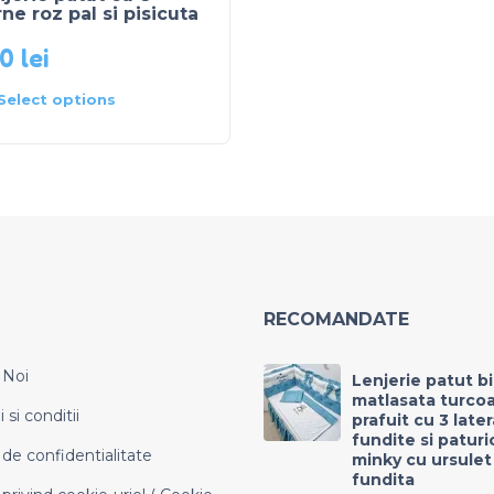
ne roz pal si pisicuta
20
lei
Select options
RECOMANDATE
 Noi
Lenjerie patut b
matlasata turco
si conditii
prafuit cu 3 late
fundite si paturi
 de confidentialitate
minky cu ursulet
fundita