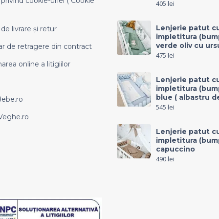
 privind cookie-uriel ( Cookie
405
lei
Lenjerie patut c
 de livrare și retur
impletitura (bum
verde oliv cu urs
r de retragere din contract
475
lei
area online a litigiilor
Lenjerie patut c
impletitura (bum
blue ( albastru d
Bebe.ro
545
lei
eghe.ro
Lenjerie patut c
impletitura (bum
capuccino
490
lei