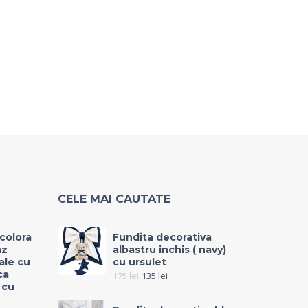
CELE MAI CAUTATE
icolora
Fundita decorativa
az
albastru inchis ( navy)
rale cu
cu ursulet
ca
175
lei
135
lei
 cu