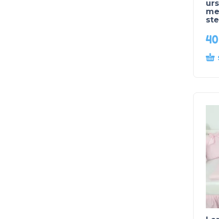
urs
me
ste
4