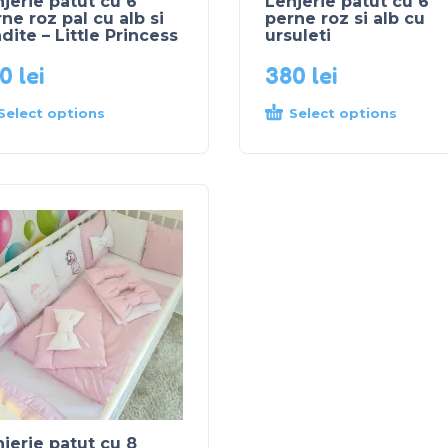
jerie patut cu 6
Lenjerie patut cu 6
ne roz pal cu alb si
perne roz si alb cu
dite – Little Princess
ursuleti
20
lei
380
lei
Select options
Select options
jerie patut cu 8