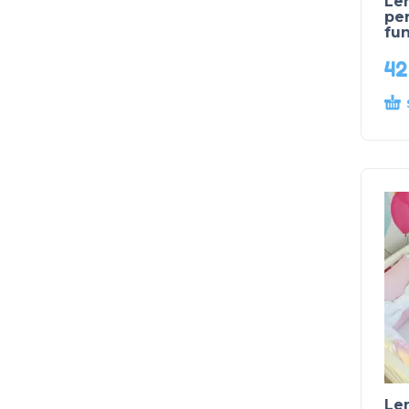
Len
per
fun
4
Len