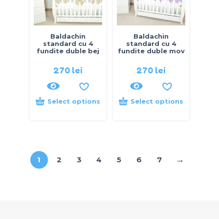
Baldachin
Baldachin
standard cu 4
standard cu 4
fundite duble bej
fundite duble mov
270
lei
270
lei
Select options
Select options
→
1
2
3
4
5
6
7