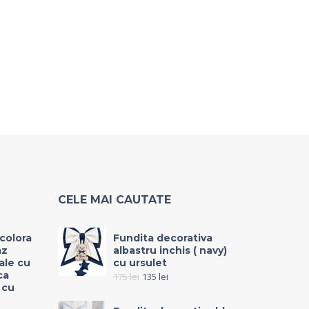
CELE MAI CAUTATE
icolora
Fundita decorativa
az
albastru inchis ( navy)
rale cu
cu ursulet
ca
175
lei
135
lei
 cu