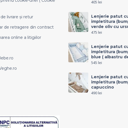
 privind cookie-uriel ( Cookie
405
lei
Lenjerie patut c
 de livrare și retur
impletitura (bum
verde oliv cu urs
r de retragere din contract
475
lei
area online a litigiilor
Lenjerie patut c
impletitura (bum
blue ( albastru d
Bebe.ro
545
lei
eghe.ro
Lenjerie patut c
impletitura (bum
capuccino
490
lei