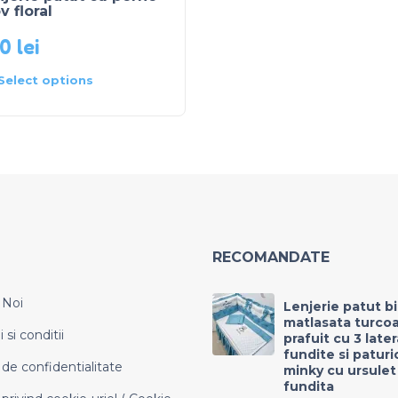
 floral
20
lei
Select options
RECOMANDATE
 Noi
Lenjerie patut b
matlasata turco
si conditii
prafuit cu 3 late
fundite si paturi
 de confidentialitate
minky cu ursulet
fundita