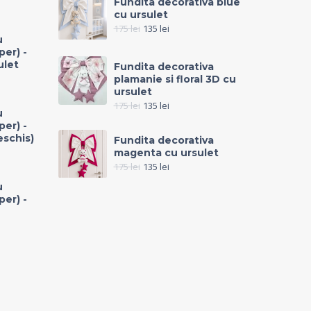
Fundita decorativa blue
cu ursulet
175
lei
135
lei
u
per) -
ulet
Fundita decorativa
plamanie si floral 3D cu
ursulet
175
lei
135
lei
u
per) -
eschis)
Fundita decorativa
magenta cu ursulet
175
lei
135
lei
u
per) -