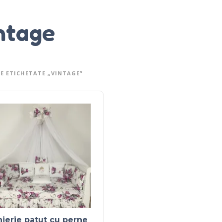
ntage
E ETICHETATE „VINTAGE”
jerie patut cu perne