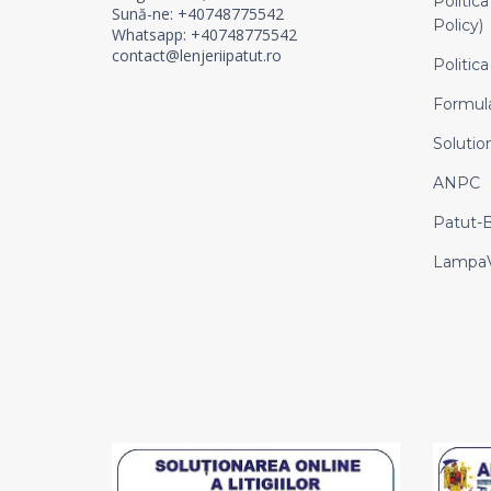
Politica
Sună-ne: +40748775542
Policy)
Whatsapp: +40748775542
contact@lenjeriipatut.ro
Politica
Formula
Solution
ANPC
Patut-
LampaV