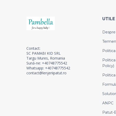
UTILE
Despre
Termeni 
Contact:
Politica
SC PAMABI KID SRL
Targu Mures, Romania
Politica
Sună-ne: +40748775542
Policy)
Whatsapp: +40748775542
contact@lenjeriipatut.ro
Politica
Formula
Solution
ANPC
Patut-