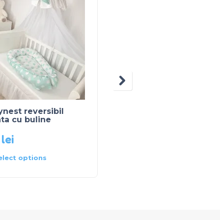
nest reversibil
Prosopel personalizat 
ta cu buline
coronita – alb cu roz
5
lei
80
lei
elect options
Select options