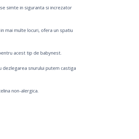
se simte in siguranta si increzator
 in mai multe locuri,
ofera un spatiu
 pentru acest tip de babynest.
u dezlegarea snurului putem castiga
elina non-alergica.