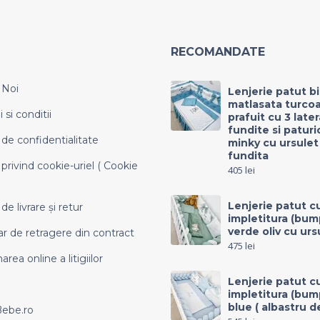
RECOMANDATE
 Noi
Lenjerie patut b
matlasata turco
si conditii
prafuit cu 3 late
fundite si paturi
 de confidentialitate
minky cu ursulet
fundita
 privind cookie-uriel ( Cookie
405
lei
Lenjerie patut c
 de livrare și retur
impletitura (bum
verde oliv cu urs
r de retragere din contract
475
lei
area online a litigiilor
Lenjerie patut c
impletitura (bum
blue ( albastru d
Bebe.ro