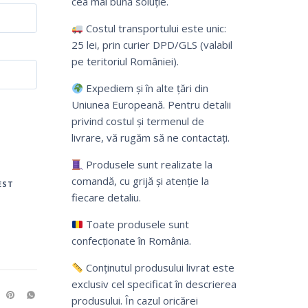
cea mai bună soluție.
Costul transportului este unic:
25 lei, prin curier DPD/GLS (valabil
pe teritoriul României).
Expediem și în alte țări din
Uniunea Europeană. Pentru detalii
privind costul și termenul de
livrare, vă rugăm să ne contactați.
Produsele sunt realizate la
comandă, cu grijă și atenție la
EST
fiecare detaliu.
Toate produsele sunt
confecționate în România.
Conținutul produsului livrat este
exclusiv cel specificat în descrierea
produsului. În cazul oricărei