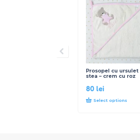
Prosopel cu ursulet
stea – crem cu roz
80
lei
Select options