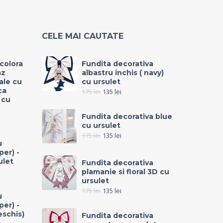
CELE MAI CAUTATE
icolora
Fundita decorativa
az
albastru inchis ( navy)
rale cu
cu ursulet
ca
175
lei
135
lei
 cu
Fundita decorativa blue
cu ursulet
175
lei
135
lei
u
per) -
ulet
Fundita decorativa
plamanie si floral 3D cu
ursulet
175
lei
135
lei
u
per) -
eschis)
Fundita decorativa