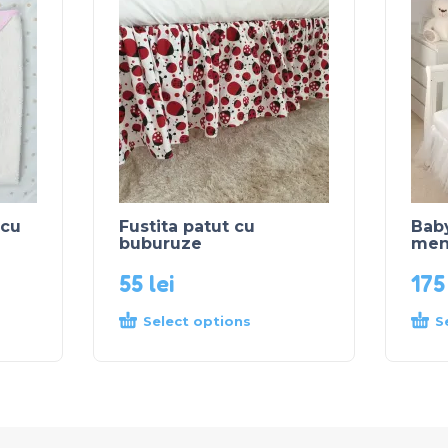
 cu
Fustita patut cu
Baby
buburuze
men
55
lei
17
Select options
S