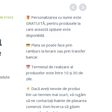
Personalizarea cu nume este
IN STOCK
GRATUITĂ, pentru produsele la
care această opțiune este
disponibilă.
l
Plata se poate face prin
e
ramburs la livrare sau prin transfer
bancar.
Termenul de realizare al
produselor este între 10 și 30 de
telute
zile.
Dacă aveți nevoie de produs
într-un termen mai scurt, vă rugăm
să ne contactați înainte de plasarea
comenzii. Vom încerca să găsim