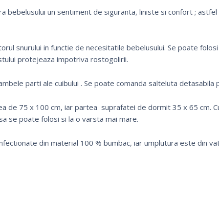
 bebelusului un sentiment de siguranta, liniste si confort ; astfel 
orul snurului in functie de necesitatile bebelusului. Se poate folosi
stului protejeaza impotriva rostogoliri
i.
 ambele parti ale cuibului . Se poate comanda salteluta detasabila
a de 75 x 100 cm, iar partea suprafatei de dormit 35 x 65 cm. C
isa se poate folosi si la o varsta mai mare.
nfectionate din material 100 % bumbac, iar umplutura este din vat