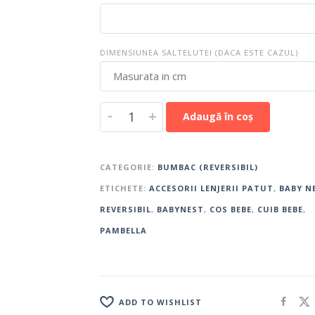
DIMENSIUNEA SALTELUTEI (DACA ESTE CAZUL)
-
+
Adaugă în coș
CATEGORIE:
BUMBAC (REVERSIBIL)
ETICHETE:
ACCESORII LENJERII PATUT
,
BABY N
REVERSIBIL
,
BABYNEST
,
COS BEBE
,
CUIB BEBE
,
PAMBELLA
ADD TO WISHLIST