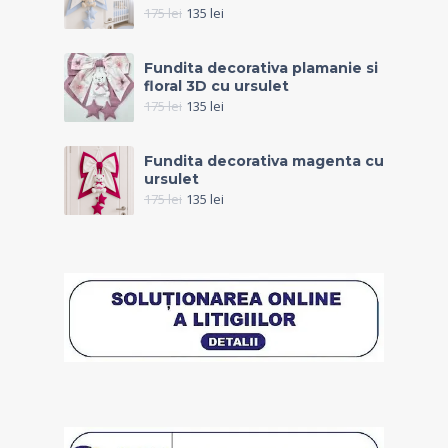
175
lei
135
lei
Fundita decorativa plamanie si
floral 3D cu ursulet
175
lei
135
lei
Fundita decorativa magenta cu
ursulet
175
lei
135
lei