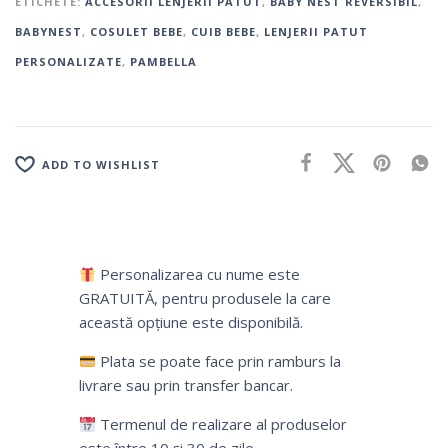
ETICHETE:
ACCESORII LENJERII PATUT
,
BABY NEST REVERSIBIL
,
BABYNEST
,
COSULET BEBE
,
CUIB BEBE
,
LENJERII PATUT
PERSONALIZATE
,
PAMBELLA
ADD TO WISHLIST
Personalizarea cu nume este
GRATUITĂ, pentru produsele la care
această opțiune este disponibilă.
Plata se poate face prin ramburs la
livrare sau prin transfer bancar.
Termenul de realizare al produselor