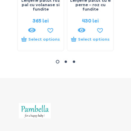
Lenjerie patut roz
Lenjerie patut cu 8
Fu
pal cu volanase si
perne – roz cu
me
fundite
fundite
365
lei
430
lei
Select options
Select options
S