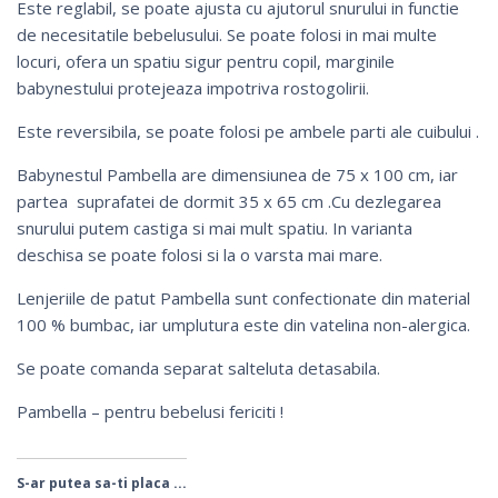
Este reglabil, se poate ajusta cu ajutorul snurului in functie
de necesitatile bebelusului. Se poate folosi in mai multe
locuri,
ofera un spatiu sigur pentru copil, marginile
babynestului protejeaza impotriva rostogoliri
i.
Este reversibila, se poate folosi pe ambele parti ale cuibului .
Babynestul Pambella are dimensiunea de 75 x 100 cm, iar
partea suprafatei de dormit 35 x 65 cm .Cu dezlegarea
snurului putem castiga si mai mult spatiu. In varianta
deschisa se poate folosi si la o varsta mai mare.
Lenjeriile de patut Pambella sunt confectionate din material
100 % bumbac, iar umplutura este din vatelina non-alergica.
Se poate comanda separat salteluta detasabila.
Pambella – pentru bebelusi fericiti !
S-ar putea sa-ti placa ...