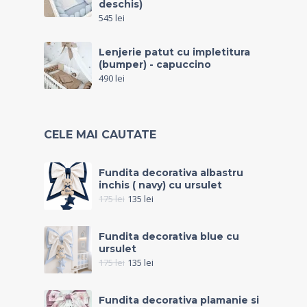
deschis)
545
lei
Lenjerie patut cu impletitura
(bumper) - capuccino
490
lei
CELE MAI CAUTATE
Fundita decorativa albastru
inchis ( navy) cu ursulet
175
lei
135
lei
Fundita decorativa blue cu
ursulet
175
lei
135
lei
Fundita decorativa plamanie si