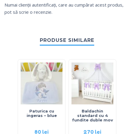
Numai clienții autentificați, care au cumpărat acest produs,
pot să scrie o recenzie.
PRODUSE SIMILARE
O
Paturica cu
Baldachin
Pat
ingeras – blue
standard cu 4
ti
fundite duble mov
80
lei
270
lei