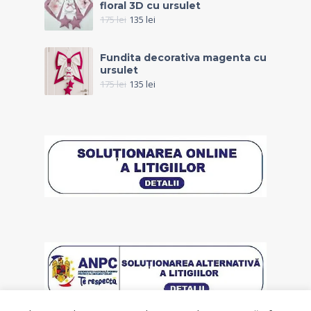
floral 3D cu ursulet
175
lei
135
lei
Fundita decorativa magenta cu
ursulet
175
lei
135
lei