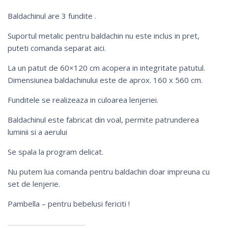
Baldachinul are 3 fundite .
Suportul metalic pentru baldachin nu este inclus in pret,
puteti comanda separat
aici
.
La un patut de 60×120 cm acopera in integritate patutul.
Dimensiunea baldachinului este de aprox. 160 x 560 cm.
Funditele se realizeaza in culoarea lenjeriei.
Baldachinul este fabricat din voal, permite patrunderea
luminii si a aerului
Se spala la program delicat.
Nu putem lua comanda pentru baldachin doar impreuna cu
set de lenjerie.
Pambella – pentru bebelusi fericiti !