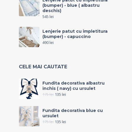
Lenjerie patut cu impletitura
(bumper) - blue ( albastru
deschis)
545
lei
Lenjerie patut cu impletitura
(bumper) - capuccino
490
lei
CELE MAI CAUTATE
Fundita decorativa albastru
inchis ( navy) cu ursulet
175
lei
135
lei
Fundita decorativa blue cu
ursulet
175
lei
135
lei