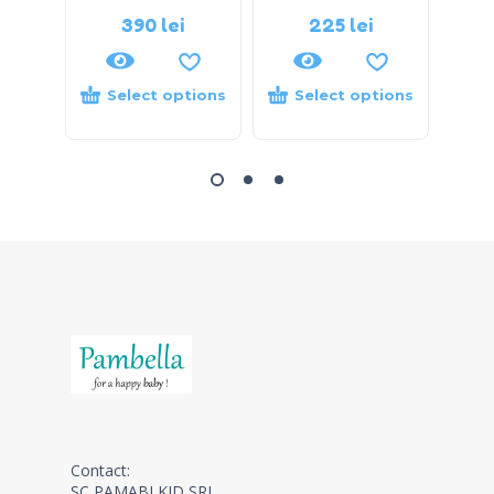
390
lei
225
lei
Select options
Select options
S
Contact:
SC PAMABI KID SRL