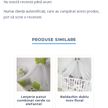
Nu există recenzii până acum.
Numai clienții autentificați, care au cumpărat acest produs,
pot să scrie o recenzie.
PRODUSE SIMILARE
Lenjerie patut
Baldachin dublu
Lenje
combinat verde cu
mov floral
pe
elefantel
bulin