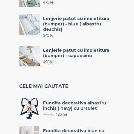
475
lei
Lenjerie patut cu impletitura
(bumper) - blue ( albastru
deschis)
545
lei
Lenjerie patut cu impletitura
(bumper) - capuccino
490
lei
CELE MAI CAUTATE
Fundita decorativa albastru
inchis ( navy) cu ursulet
175
lei
135
lei
Fundita decorativa blue cu