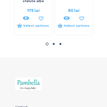
stelute albe
175
lei
80
lei
Select options
Select options
S
Contact: