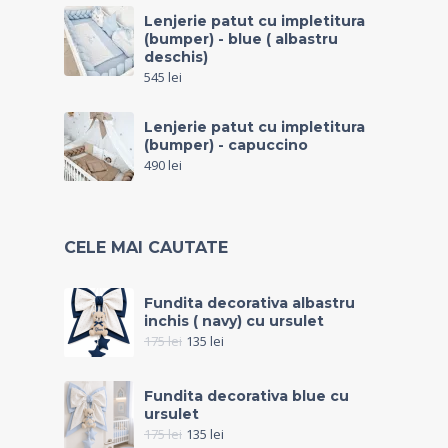
Lenjerie patut cu impletitura
(bumper) - blue ( albastru
deschis)
545
lei
Lenjerie patut cu impletitura
(bumper) - capuccino
490
lei
CELE MAI CAUTATE
Fundita decorativa albastru
inchis ( navy) cu ursulet
175
lei
135
lei
Fundita decorativa blue cu
ursulet
175
lei
135
lei