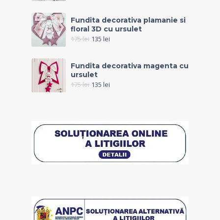
Fundita decorativa plamanie si
floral 3D cu ursulet
175
lei
135
lei
Fundita decorativa magenta cu
ursulet
175
lei
135
lei