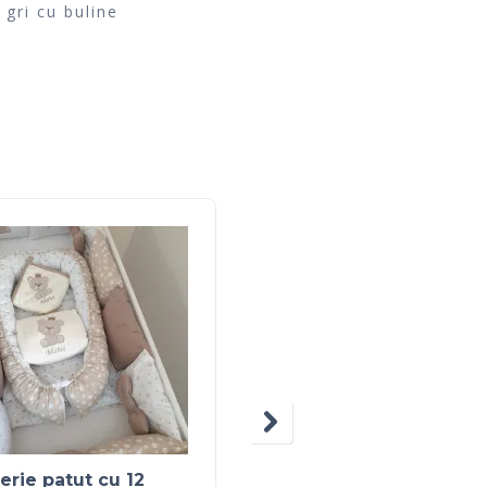
 gri cu buline
erie patut cu 12
Baldachin standard al