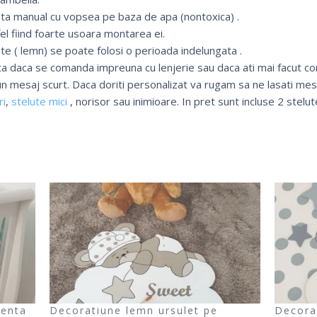
ata manual cu vopsea pe baza de apa (nontoxica) .
el fiind foarte usoara montarea ei.
nte ( lemn) se poate folosi o perioada indelungata .
a daca se comanda impreuna cu lenjerie sau daca ati mai facut co
n mesaj scurt. Daca doriti personalizat va rugam sa ne lasati 
ri
,
stelute mici
, norisor sau inimioare. In pret sunt incluse 2 stelute
menta
Decoratiune lemn ursulet pe
Decora