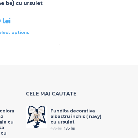
e bej cu ursulet
cu dantela
0
lei
225
lei
elect options
Select options
CELE MAI CAUTATE
icolora
Fundita decorativa
az
albastru inchis ( navy)
rale cu
cu ursulet
ca
175
lei
135
lei
 cu