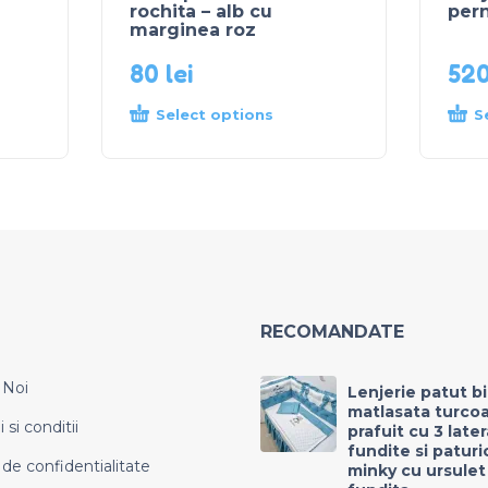
rochita – alb cu
pern
marginea roz
80
lei
52
Select options
S
RECOMANDATE
 Noi
Lenjerie patut b
matlasata turco
si conditii
prafuit cu 3 late
fundite si paturi
 de confidentialitate
minky cu ursulet