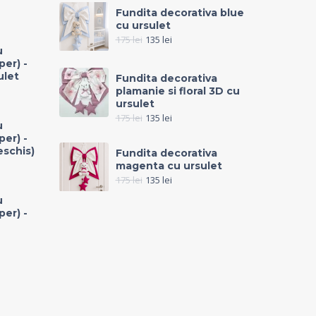
Fundita decorativa blue
cu ursulet
175
lei
135
lei
u
per) -
ulet
Fundita decorativa
plamanie si floral 3D cu
ursulet
175
lei
135
lei
u
per) -
eschis)
Fundita decorativa
magenta cu ursulet
175
lei
135
lei
u
per) -