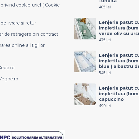
fundita
 privind cookie-uriel ( Cookie
405
lei
Lenjerie patut c
 de livrare și retur
impletitura (bum
verde oliv cu urs
r de retragere din contract
475
lei
area online a litigiilor
Lenjerie patut c
impletitura (bum
blue ( albastru d
Bebe.ro
545
lei
eghe.ro
Lenjerie patut c
impletitura (bum
capuccino
490
lei