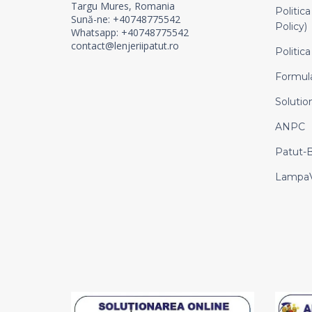
Targu Mures, Romania
Politica
Sună-ne: +40748775542
Policy)
Whatsapp: +40748775542
contact@lenjeriipatut.ro
Politica
Formula
Solution
ANPC
Patut-
LampaV