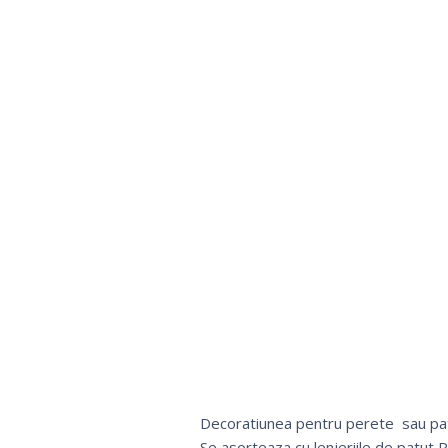
Decoratiunea pentru perete sau pat
Se asorteaza cu lenjeriile de patut 