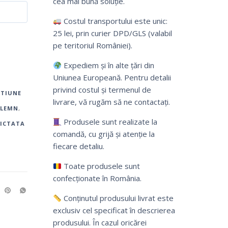
cea mai bună soluție.
Costul transportului este unic:
25 lei, prin curier DPD/GLS (valabil
pe teritoriul României).
Expediem și în alte țări din
Uniunea Europeană. Pentru detalii
privind costul și termenul de
TIUNE
livrare, vă rugăm să ne contactați.
 LEMN
,
Produsele sunt realizate la
PICTATA
comandă, cu grijă și atenție la
fiecare detaliu.
Toate produsele sunt
confecționate în România.
Conținutul produsului livrat este
exclusiv cel specificat în descrierea
produsului. În cazul oricărei