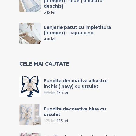
(bumper) - blue ( albastru
deschis)
545
lei
Lenjerie patut cu impletitura
(bumper) - capuccino
490
lei
CELE MAI CAUTATE
Fundita decorativa albastru
inchis ( navy) cu ursulet
175
lei
135
lei
Fundita decorativa blue cu
ursulet
175
lei
135
lei