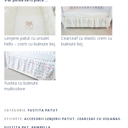
S-ar putea sa-ti placa ...
Lenjerie patut cu ursulet
Cearceaf cu elastic crem cu
hello – crem cu bulinute bej
bulinute bej
Fustita cu bulinute
multicolore
CATEGORIE:
FUSTITA PATUT
ETICHETE:
ACCESORII LENJERII PATUT
,
CEARCEAF CU VOLANAS
,
FUSTITA PAT
,
PAMBELLA