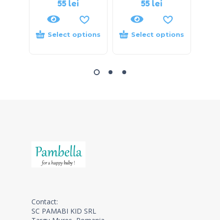
55
lei
55
lei
Select options
Select options
S
Contact:
SC PAMABI KID SRL