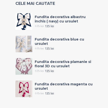
CELE MAI CAUTATE
Fundita decorativa albastru
inchis ( navy) cu ursulet
175
lei
135
lei
Fundita decorativa blue cu
ursulet
175
lei
135
lei
Fundita decorativa plamanie si
floral 3D cu ursulet
175
lei
135
lei
Fundita decorativa magenta cu
ursulet
175
lei
135
lei