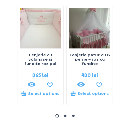
Lenjerie cu
Lenjerie patut cu 8
Lenj
volanase si
perne – roz cu
pal
fundite roz pal
fundite
365
lei
430
lei
Select options
Select options
S