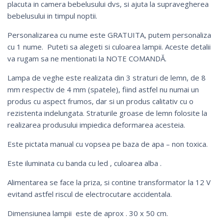
placuta in camera bebelusului dvs, si ajuta la supravegherea
bebelusului in timpul noptii.
Personalizarea cu nume este GRATUITA, putem personaliza
cu 1 nume. Puteti sa alegeti si culoarea lampii. Aceste detalii
va rugam sa ne mentionati la NOTE COMANDĂ.
Lampa de veghe este realizata din 3 straturi de lemn, de 8
mm respectiv de 4 mm (spatele), fiind astfel nu numai un
produs cu aspect frumos, dar si un produs calitativ cu o
rezistenta indelungata. Straturile groase de lemn folosite la
realizarea produsului impiedica deformarea acesteia.
Este pictata manual cu vopsea pe baza de apa – non toxica.
Este iluminata cu banda cu led , culoarea alba .
Alimentarea se face la priza, si contine transformator la 12 V
evitand astfel riscul de electrocutare accidentala.
Dimensiunea lampii este de aprox . 30 x 50 cm.