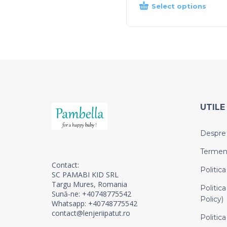
Select options
UTILE
Despre
Termeni 
Contact:
Politica
SC PAMABI KID SRL
Targu Mures, Romania
Politica
Sună-ne: +40748775542
Policy)
Whatsapp: +40748775542
contact@lenjeriipatut.ro
Politica