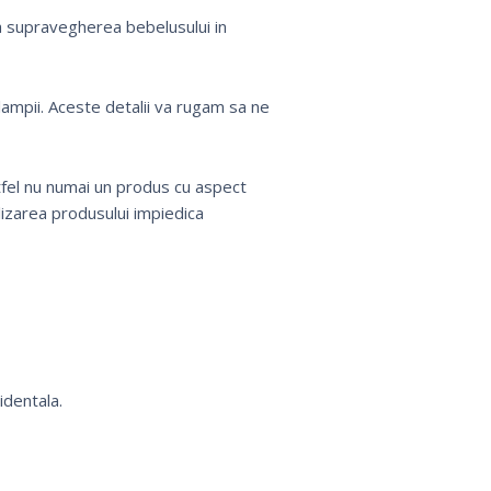
a supravegherea bebelusului in
mpii. Aceste detalii va rugam sa ne
tfel nu numai un produs cu aspect
lizarea produsului impiedica
identala.