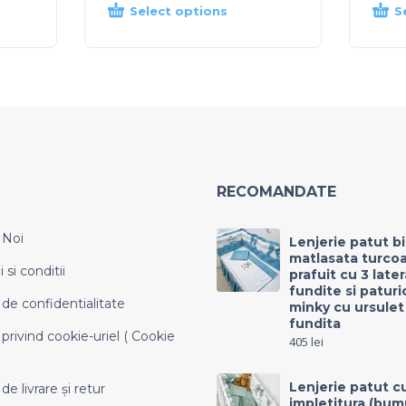
Select options
S
RECOMANDATE
 Noi
Lenjerie patut b
matlasata turco
si conditii
prafuit cu 3 late
fundite si paturi
 de confidentialitate
minky cu ursulet
fundita
 privind cookie-uriel ( Cookie
405
lei
Lenjerie patut c
 de livrare și retur
impletitura (bum