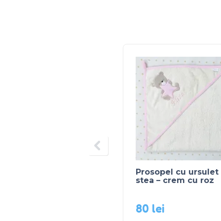
Prosopel cu ursulet
stea – crem cu roz
80
lei