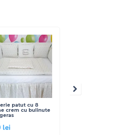
erie patut cu 8
Paturica minky cu Din
ne crem cu bulinute
– verde deschis
ngeras
0
lei
125
lei