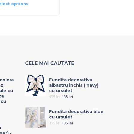
elect options
Select options
CELE MAI CAUTATE
icolora
Fundita decorativa
az
albastru inchis ( navy)
rale cu
cu ursulet
ca
175
lei
135
lei
 cu
Fundita decorativa blue
cu ursulet
175
lei
135
lei
u
per) -