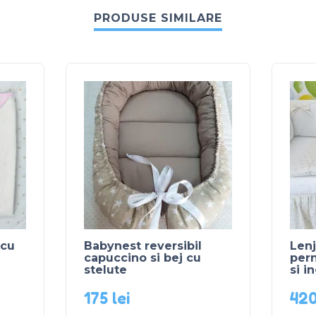
PRODUSE SIMILARE
 cu
Babynest reversibil
Lenj
capuccino si bej cu
per
stelute
si i
175
lei
42