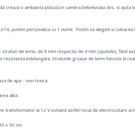
 creaza o ambianta placuta in camera bebelusului dvs, si ajuta l
A, putem personaliza cu 1 nume. Puteti sa alegeti si culoarea la
 straturi de lemn, de 8 mm respectiv de 4 mm (spatele), fiind as
 o rezistenta indelungata. Straturile groase de lemn folosite la rea
za de apa – non toxica.
area alba .
ine transformator la 12 V evitand astfel riscul de electrocutare acc
30 x 50 cm.