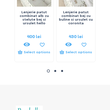
Lenjerie patut
Lenjerie patut
Le
combinat alb cu
combinat bej cu
com
stelute bej si
buline si ursulet cu
ursulet hello
coronita
400
lei
430
lei
Select options
Select options
S