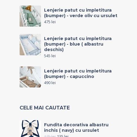
Lenjerie patut cu impletitura
(bumper) - verde oliv cu ursulet
475
lei
Lenjerie patut cu impletitura
(bumper) - blue ( albastru
deschis)
545
lei
Lenjerie patut cu impletitura
(bumper) - capuccino
490
lei
CELE MAI CAUTATE
Fundita decorativa albastru
inchis ( navy) cu ursulet
175
lei
135
lei