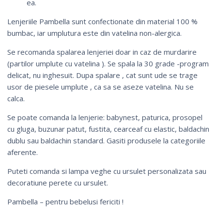
ea.
Lenjeriile Pambella sunt confectionate din material 100 %
bumbac, iar umplutura este din vatelina non-alergica.
Se recomanda spalarea lenjeriei doar in caz de murdarire
(partilor umplute cu vatelina ). Se spala la 30 grade -program
delicat, nu inghesuit. Dupa spalare , cat sunt ude se trage
usor de piesele umplute , ca sa se aseze vatelina. Nu se
calca.
Se poate comanda la lenjerie:
babynest
,
paturica
,
prosopel
cu gluga
,
buzunar patut
,
fustita
, cearceaf cu elastic,
baldachin
dublu
sau
baldachin standard
. Gasiti produsele la categoriile
aferente.
Puteti comanda si
lampa veghe cu ursulet personalizata
sau
decoratiune perete cu ursulet
.
Pambella – pentru bebelusi fericiti !