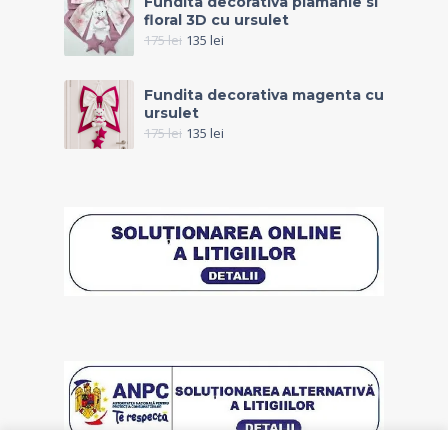
Fundita decorativa plamanie si
floral 3D cu ursulet
175
lei
135
lei
Fundita decorativa magenta cu
ursulet
175
lei
135
lei