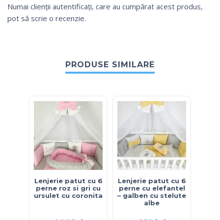
Numai clienții autentificați, care au cumpărat acest produs,
pot să scrie o recenzie.
PRODUSE SIMILARE
Lenjerie patut cu 6
Lenjerie patut cu 6
Lenje
perne roz si gri cu
perne cu elefantel
pern
ursulet cu coronita
– galben cu stelute
s
albe