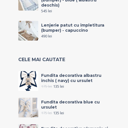
(bumper) - blue ( albastru
deschis)
545
lei
Lenjerie patut cu impletitura
(bumper) - capuccino
490
lei
CELE MAI CAUTATE
Fundita decorativa albastru
inchis ( navy) cu ursulet
175
lei
135
lei
Fundita decorativa blue cu
ursulet
175
lei
135
lei