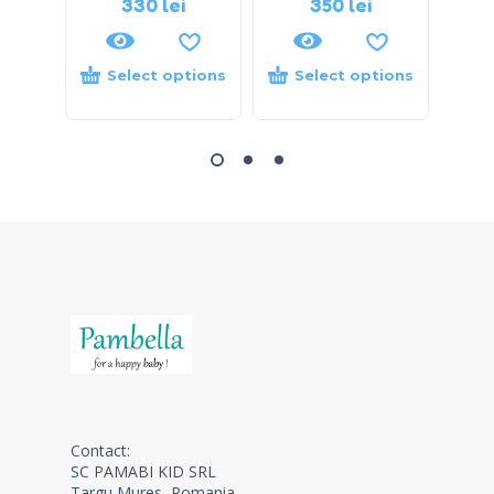
330
lei
350
lei
Select options
Select options
S
Contact:
SC PAMABI KID SRL
Targu Mures, Romania