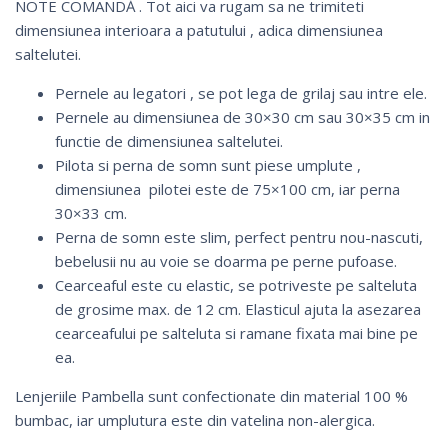
NOTE COMANDĂ . Tot aici va rugam sa ne trimiteti
dimensiunea interioara a patutului , adica dimensiunea
saltelutei.
Pernele au legatori , se pot lega de grilaj sau intre ele.
Pernele au dimensiunea de 30×30 cm sau 30×35 cm in
functie de dimensiunea saltelutei.
Pilota si perna de somn sunt piese umplute ,
dimensiunea pilotei este de 75×100 cm, iar perna
30×33 cm.
Perna de somn este slim, perfect pentru nou-nascuti,
bebelusii nu au voie se doarma pe perne pufoase.
Cearceaful este cu elastic, se potriveste pe salteluta
de grosime max. de 12 cm. Elasticul ajuta la asezarea
cearceafului pe salteluta si ramane fixata mai bine pe
ea.
Lenjeriile Pambella sunt confectionate din material 100 %
bumbac, iar umplutura este din vatelina non-alergica.