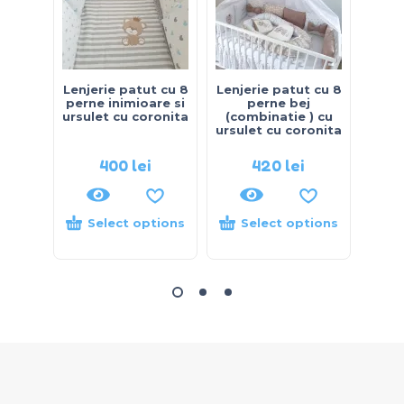
Lenjerie patut cu 8
Lenjerie patut cu 8
Lenj
perne inimioare si
perne bej
per
ursulet cu coronita
(combinatie ) cu
ursulet cu coronita
400
lei
420
lei
Select options
Select options
S