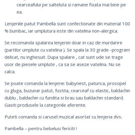
cearceafului pe salteluta si ramane fixata mai bine pe
ea.
Lenjeriile patut Pambella sunt confectionate din material 100
% bumbac, iar umplutura este din vatelina non-alergica.
Se recomanda spalarea lenjeriei doar in caz de murdarire
(partilor umplute cu vatelina ). Se spala la 30 grade -program
delicat, nu inghesuit. Dupa spalare , cat sunt ude se trage
usor de piesele umplute , ca sa se aseze vatelina. Nu se
calca.
Se poate comanda la lenjerie:
babynest
, paturica, prosopel
cu gluga, buzunar patut,
fustita
, cearceaf cu elastic, baldachin
dublu ,
baldachin cu fundita si brau
sau
baldachin standard
.
Gasiti produsele la categoriile aferente.
Puteti comanda si
carusel muzical
asortat cu lenjeria dvs.
Pambella – pentru bebelusi fericiti !