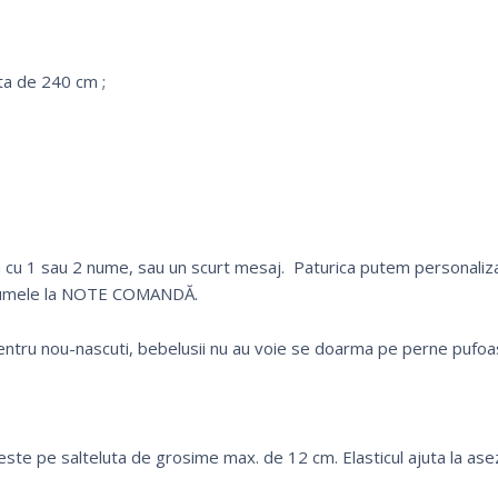
ta de 240 cm ;
cu 1 sau 2 nume, sau un scurt mesaj. Paturica putem personaliza
 numele la NOTE COMANDĂ.
ntru nou-nascuti, bebelusii nu au voie se doarma pe perne pufoa
este pe salteluta de grosime max. de 12 cm. Elasticul ajuta la asez