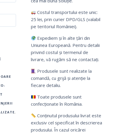
cea mai bună soluție.
Costul transportului este unic:
25 lei, prin curier DPD/GLS (valabil
pe teritoriul României).
Expediem și în alte țări din
Uniunea Europeană. Pentru detalii
privind costul și termenul de
(
livrare, vă rugăm să ne contactați.
Produsele sunt realizate la
TOARE
comandă, cu grijă și atenție la
fiecare detaliu.
CO-
UT
Toate produsele sunt
ENJERII
confecționate în România.
ALIZATE
,
Conținutul produsului livrat este
exclusiv cel specificat în descrierea
produsului. În cazul oricărei