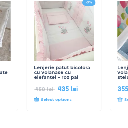
-3%
Lenjerie patut bicolora
Lenj
lute
cu volanase cu
vola
elefantel – roz pal
stel
435
lei
35
450
lei
Select options
S