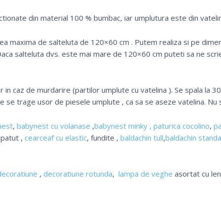
ctionate din material 100 % bumbac, iar umplutura este din vatelin
nea maxima de salteluta de 120×60 cm . Putem realiza si pe dime
 Daca salteluta dvs. este mai mare de 120×60 cm puteti sa ne scrie
 in caz de murdarire (partilor umplute cu vatelina ). Se spala la 3
de se trage usor de piesele umplute , ca sa se aseze vatelina. Nu s
nest
,
babynest cu volanase
,
babynest minky ,
paturica cocolino
,
pa
 patut ,
cearceaf cu elastic
, fundite ,
baldachin tull
,
baldachin stand
decoratiune
,
decoratiune rotunda
,
lampa de veghe
asortat cu len