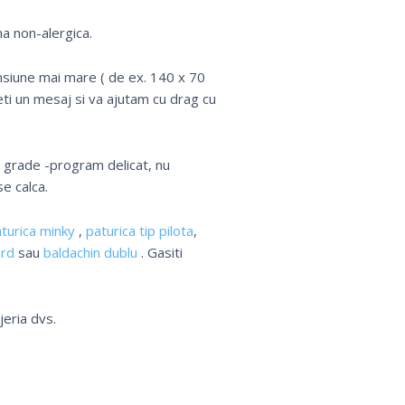
a non-alergica.
nsiune mai mare ( de ex. 140 x 70
ti un mesaj si va ajutam cu drag cu
0 grade -program delicat, nu
e calca.
turica minky
,
paturica tip pilota
,
ard
sau
baldachin dublu
. Gasiti
jeria dvs.