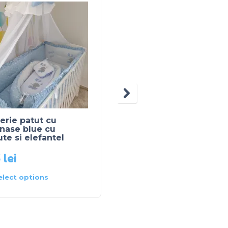
OUT OF STOCK
erie patut cu
Lenjerie patut cu 3
nase blue cu
laterale cu ingeras – a
ute si elefantel
cu inimioare gri si bej
5
lei
250
lei
elect options
Select options