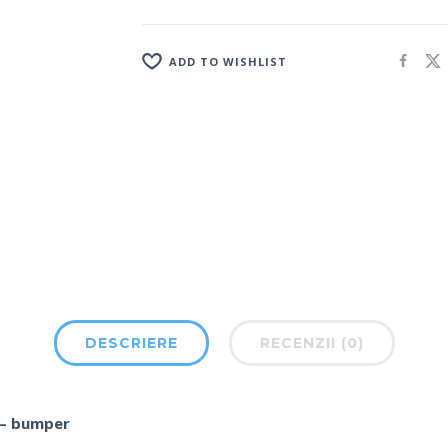
ADD TO WISHLIST
DESCRIERE
RECENZII (0)
e – bumper