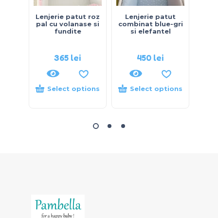
Lenjerie patut roz
Lenjerie patut
Le
pal cu volanase si
combinat blue-gri
fundite
si elefantel
elefa
cu 
365
lei
450
lei
Select options
Select options
S