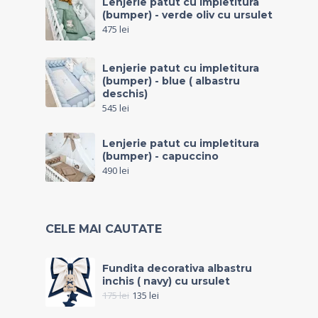
Lenjerie patut cu impletitura
(bumper) - verde oliv cu ursulet
475
lei
Lenjerie patut cu impletitura
(bumper) - blue ( albastru
deschis)
545
lei
Lenjerie patut cu impletitura
(bumper) - capuccino
490
lei
CELE MAI CAUTATE
Fundita decorativa albastru
inchis ( navy) cu ursulet
175
lei
135
lei