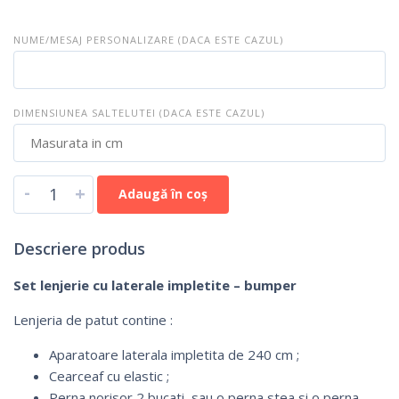
NUME/MESAJ PERSONALIZARE (DACA ESTE CAZUL)
DIMENSIUNEA SALTELUTEI (DACA ESTE CAZUL)
-
+
Adaugă în coș
Descriere produs
Set lenjerie cu laterale impletite – bumper
Lenjeria de patut contine :
Aparatoare laterala impletita de 240 cm ;
Cearceaf cu elastic ;
Perna norisor 2 bucati sau o perna stea si o perna