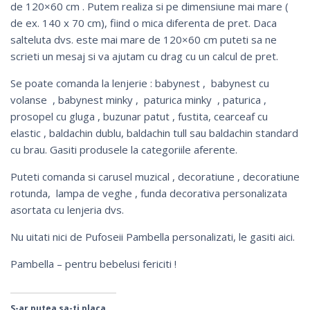
de 120×60 cm . Putem realiza si pe dimensiune mai mare (
de ex. 140 x 70 cm), fiind o mica diferenta de pret. Daca
salteluta dvs. este mai mare de 120×60 cm puteti sa ne
scrieti un mesaj si va ajutam cu drag cu un calcul de pret.
Se poate comanda la lenjerie : babynest , babynest cu
volanse , babynest minky , paturica minky , paturica ,
prosopel cu gluga , buzunar patut ,
fustita
, cearceaf cu
elastic , baldachin dublu,
baldachin tull
sau
baldachin standard
cu brau
. Gasiti produsele la categoriile aferente.
Puteti comanda si
carusel muzical
,
decoratiune
,
decoratiune
rotunda
,
lampa de veghe
,
funda decorativa personalizata
asortata
cu lenjeria dvs.
Nu uitati nici de Pufoseii Pambella personalizati, le gasiti
aici
.
Pambella – pentru bebelusi fericiti !
S-ar putea sa-ti placa ...