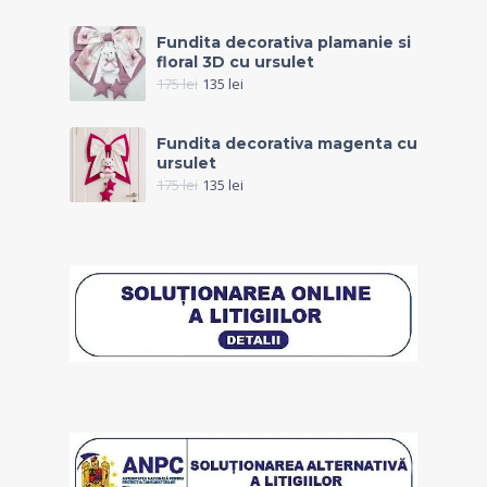
Fundita decorativa plamanie si
floral 3D cu ursulet
175
lei
135
lei
Fundita decorativa magenta cu
ursulet
175
lei
135
lei