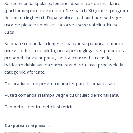
Se recomanda spalarea lenjeriei doar in caz de murdarire
(partilor umplute cu vatelina ). Se spala la 30 grade -program
delicat, nu inghesuit. Dupa spalare , cat sunt ude se trage
usor de piesele umplute , ca sa se aseze vatelina. Nu se
calca.
Se poate comanda la lenjerie :
babynest
,
paturica
, paturica
minky , paturica tip pilota,
prosopel cu gluga
,
set paturica si
prosopel
,
buzunar patut
,
fustita
,
cearceaf cu elastic
,
baldachin dublu
sau
baldachin standard
. Gasiti produsele la
categoriile aferente.
Decoratiunea de perete cu ursulet puteti comanda
aici
.
Puteti comanda si
lampa veghe cu ursulet personalizata
.
Pambella – pentru bebelusi fericiti !
S-ar putea sa-ti placa ...