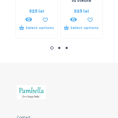
cu stelute
325
lei
325
lei
Select options
Select options
S
Contact: