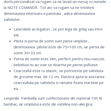
doriti personalizat va rugam sa ne lasati un mesaj cu numele
la NOTE COMANDĂ . Tot aici va rugam sa ne trimiteti
dimensiunea interioara a patutului , adica dimensiunea
saltelutei.
Lateralele au legatori , se pot lega de grilaj sau intre
ele.
Pilota si perna de somn sunt piese umplute ,
dimensiunea pilotei este de 75×100 cm, iar perna de
somn 30×33 cm.
Perna de somn este slim, perfect pentru nou-nascuti,
bebelusii nu au voie se doarma pe perne pufoase.
Cearceaful este cu elastic, se potriveste pe salteluta
de grosime max. de 12 cm. Elasticul ajuta la asezarea
cearceafului pe salteluta si ramane fixata mai bine pe
ea.
Lenjeriile Pambella sunt confectionate din material 100 %
bumbac, iar umplutura este din vatelina non-alergica.