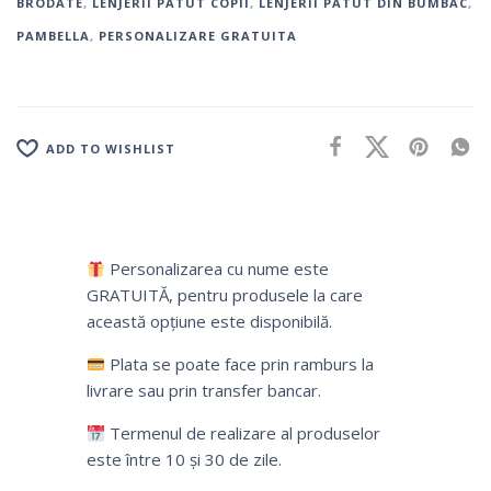
BRODATE
,
LENJERII PATUT COPII
,
LENJERII PATUT DIN BUMBAC
,
PAMBELLA
,
PERSONALIZARE GRATUITA
ADD TO WISHLIST
Personalizarea cu nume este
GRATUITĂ, pentru produsele la care
această opțiune este disponibilă.
Plata se poate face prin ramburs la
livrare sau prin transfer bancar.
Termenul de realizare al produselor
este între 10 și 30 de zile.