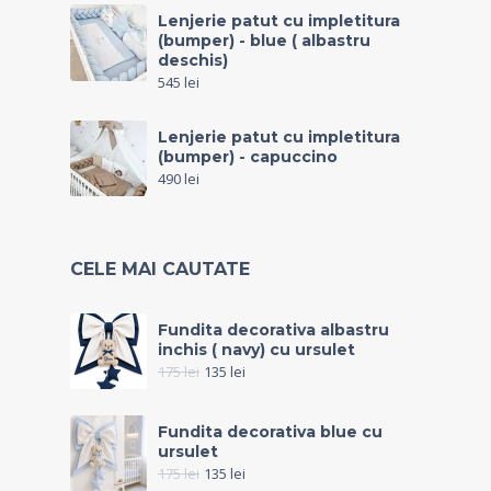
Lenjerie patut cu impletitura
(bumper) - blue ( albastru
deschis)
545
lei
Lenjerie patut cu impletitura
(bumper) - capuccino
490
lei
CELE MAI CAUTATE
Fundita decorativa albastru
inchis ( navy) cu ursulet
175
lei
135
lei
Fundita decorativa blue cu
ursulet
175
lei
135
lei