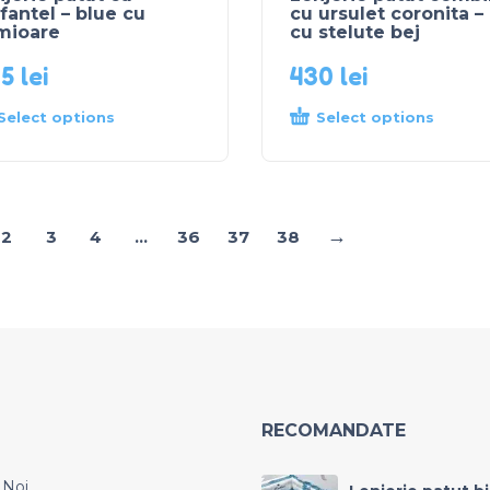
fantel – blue cu
cu ursulet coronita –
mioare
cu stelute bej
25
lei
430
lei
Select options
Select options
→
2
3
4
…
36
37
38
RECOMANDATE
 Noi