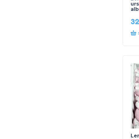
urs
al
3
Len