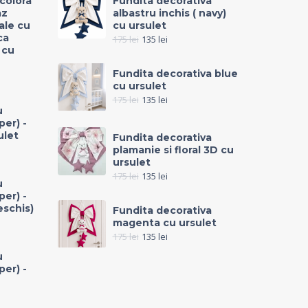
icolora
Fundita decorativa
az
albastru inchis ( navy)
rale cu
cu ursulet
ca
175
lei
135
lei
 cu
Fundita decorativa blue
cu ursulet
175
lei
135
lei
u
per) -
ulet
Fundita decorativa
plamanie si floral 3D cu
ursulet
175
lei
135
lei
u
per) -
eschis)
Fundita decorativa
magenta cu ursulet
175
lei
135
lei
u
per) -