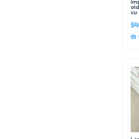
imp
old
cu 
5