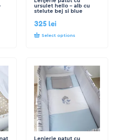
Lenjerie patut cu
–
ursulet hello – alb cu
stelute bej si blue
325
lei
Select options
nat
Lenjerie patut cu