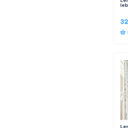
Len
leb
3
Len