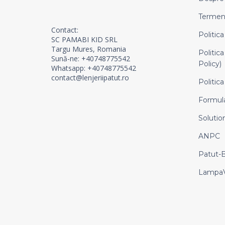
Termeni 
Contact:
Politica
SC PAMABI KID SRL
Targu Mures, Romania
Politica
Sună-ne: +40748775542
Policy)
Whatsapp: +40748775542
contact@lenjeriipatut.ro
Politica
Formula
Solution
ANPC
Patut-
LampaV