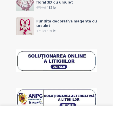
floral 3D cu ursulet
175
lei
135
lei
Fundita decorativa magenta cu
ursulet
175
lei
135
lei