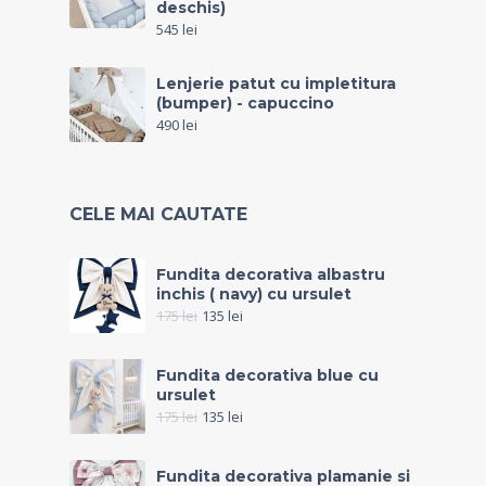
deschis)
545
lei
Lenjerie patut cu impletitura
(bumper) - capuccino
490
lei
CELE MAI CAUTATE
Fundita decorativa albastru
inchis ( navy) cu ursulet
175
lei
135
lei
Fundita decorativa blue cu
ursulet
175
lei
135
lei
Fundita decorativa plamanie si