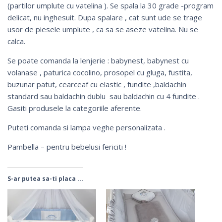
(partilor umplute cu vatelina ). Se spala la 30 grade -program
delicat, nu inghesuit. Dupa spalare , cat sunt ude se trage
usor de piesele umplute , ca sa se aseze vatelina. Nu se
calca.
Se poate comanda la lenjerie :
babynest
,
babynest cu
volanase
,
paturica cocolino
,
prosopel cu gluga
,
fustita
,
buzunar patut
,
cearceaf cu elastic
, fundite ,
baldachin
standard
sau
baldachin dublu
sau
baldachin cu 4 fundite
.
Gasiti produsele la categoriile aferente.
Puteti comanda si
lampa veghe personalizata
.
Pambella – pentru bebelusi fericiti !
S-ar putea sa-ti placa ...