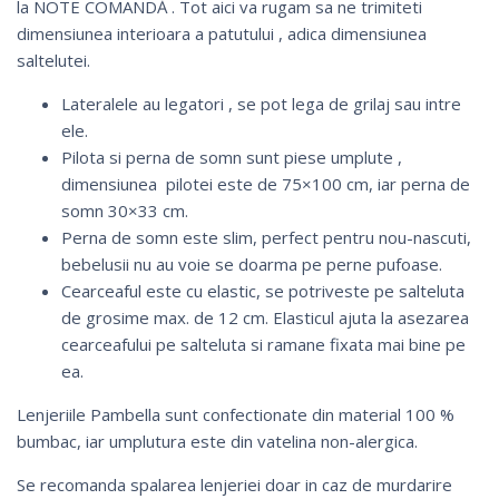
la NOTE COMANDĂ . Tot aici va rugam sa ne trimiteti
dimensiunea interioara a patutului , adica dimensiunea
saltelutei.
Lateralele au legatori , se pot lega de grilaj sau intre
ele.
Pilota si perna de somn sunt piese umplute ,
dimensiunea pilotei este de 75×100 cm, iar perna de
somn 30×33 cm.
Perna de somn este slim, perfect pentru nou-nascuti,
bebelusii nu au voie se doarma pe perne pufoase.
Cearceaful este cu elastic, se potriveste pe salteluta
de grosime max. de 12 cm. Elasticul ajuta la asezarea
cearceafului pe salteluta si ramane fixata mai bine pe
ea.
Lenjeriile Pambella sunt confectionate din material 100 %
bumbac, iar umplutura este din vatelina non-alergica.
Se recomanda spalarea lenjeriei doar in caz de murdarire