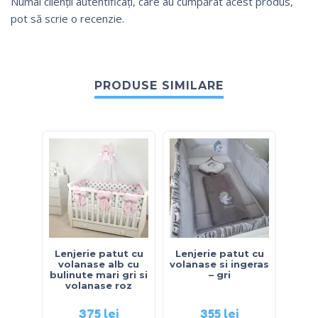
Numai clienții autentificați, care au cumpărat acest produs,
pot să scrie o recenzie.
PRODUSE SIMILARE
Lenjerie patut cu
Lenjerie patut cu
Lenj
volanase alb cu
volanase si ingeras
d
bulinute mari gri si
– gri
in
volanase roz
375
lei
355
lei