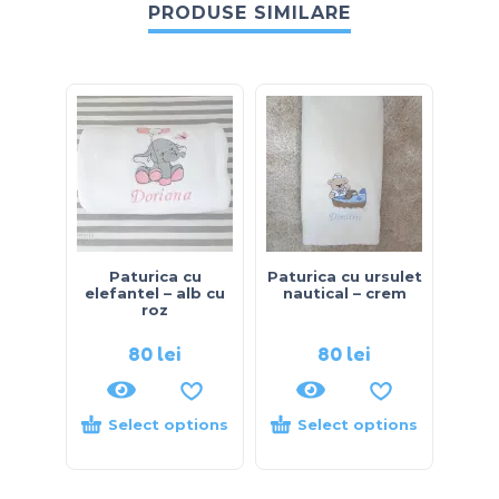
PRODUSE SIMILARE
Paturica cu
Paturica cu ursulet
Set
elefantel – alb cu
nautical – crem
pros
roz
80
lei
80
lei
Select options
Select options
S