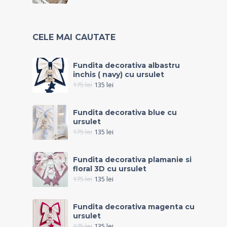
CELE MAI CAUTATE
Fundita decorativa albastru
inchis ( navy) cu ursulet
175
lei
135
lei
Fundita decorativa blue cu
ursulet
175
lei
135
lei
Fundita decorativa plamanie si
floral 3D cu ursulet
175
lei
135
lei
Fundita decorativa magenta cu
ursulet
175
lei
135
lei