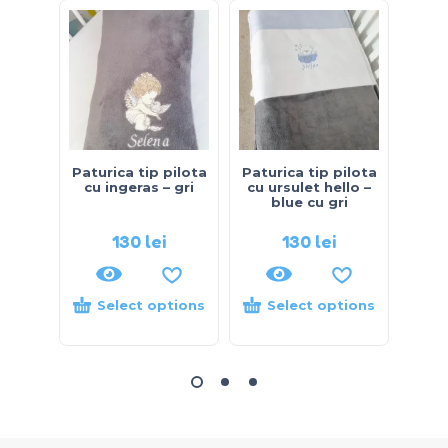
Paturica tip pilota
Paturica tip pilota
Patur
cu ingeras – gri
cu ursulet hello –
ursul
blue cu gri
130
lei
130
lei
Select options
Select options
S