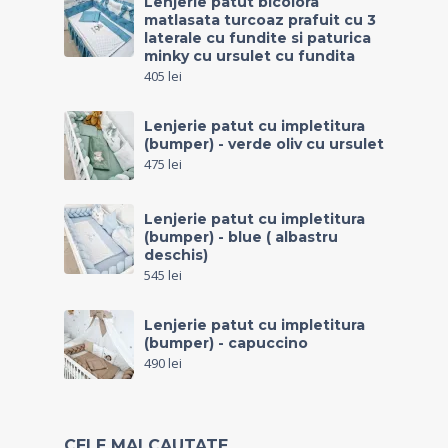
Lenjerie patut bicolora
matlasata turcoaz prafuit cu 3
laterale cu fundite si paturica
minky cu ursulet cu fundita
405
lei
Lenjerie patut cu impletitura
(bumper) - verde oliv cu ursulet
475
lei
Lenjerie patut cu impletitura
(bumper) - blue ( albastru
deschis)
545
lei
Lenjerie patut cu impletitura
(bumper) - capuccino
490
lei
CELE MAI CAUTATE