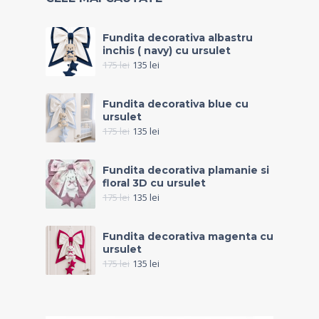
Fundita decorativa albastru
inchis ( navy) cu ursulet
175
lei
135
lei
Fundita decorativa blue cu
ursulet
175
lei
135
lei
Fundita decorativa plamanie si
floral 3D cu ursulet
175
lei
135
lei
Fundita decorativa magenta cu
ursulet
175
lei
135
lei