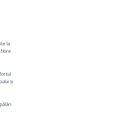
te la
 fibre
ortul
ului și
pălări