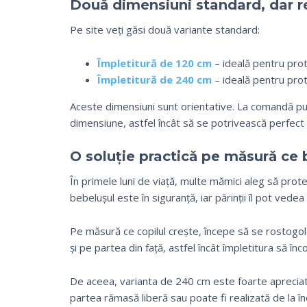
Două dimensiuni standard, dar r
Pe site veți găsi două variante standard:
Împletitură de 120 cm
– ideală pentru prote
Împletitură de 240 cm
– ideală pentru prote
Aceste dimensiuni sunt orientative. La comandă pu
dimensiune, astfel încât să se potrivească perfect 
O soluție practică pe măsură ce 
În primele luni de viață, multe mămici aleg să pro
bebelușul este în siguranță, iar părinții îl pot ved
Pe măsură ce copilul crește, începe să se rostogol
și pe partea din față, astfel încât împletitura să înc
De aceea, varianta de 240 cm este foarte apreciată 
partea rămasă liberă sau poate fi realizată de la 