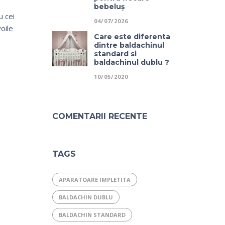
bebeluș
u cei
04/07/2026
oile
Care este diferenta
dintre baldachinul
standard si
baldachinul dublu ?
10/05/2020
COMENTARII RECENTE
TAGS
APARATOARE IMPLETITA
BALDACHIN DUBLU
BALDACHIN STANDARD