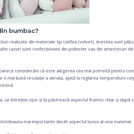
din bumbac?
ituri realizate din materiale tip catifea (velvet). Acestea sunt plăcu
multe cazuri sunt confecționate din poliester sau din amestecuri de
oarece considerăm că este alegerea cea mai potrivită pentru conf
 o mai bună circulație a aerului, ajută la reglarea temperaturii corp
cesivă.
ui, se întreține ușor și își păstrează aspectul frumos chiar și după s
 întotdeauna mai importante decât aspectul lucios al unui material.