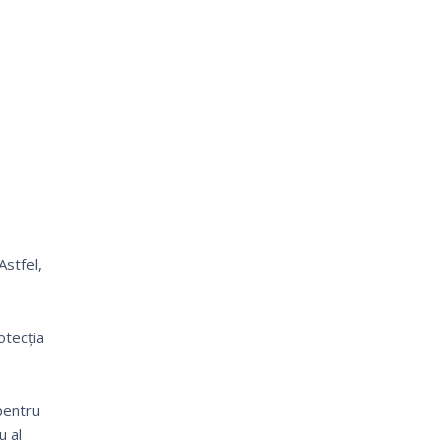
Astfel,
otecția
pentru
u al