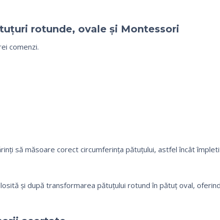
tuțuri rotunde, ovale și Montessori
rei comenzi.
ărinți să măsoare corect circumferința pătuțului, astfel încât împlet
olosită și după transformarea pătuțului rotund în pătuț oval, oferin