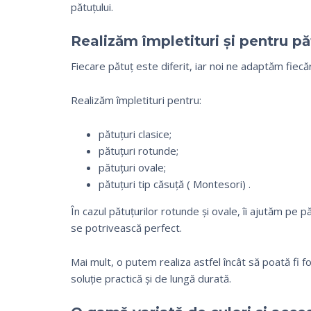
pătuțului.
Realizăm împletituri și pentru pă
Fiecare pătuț este diferit, iar noi ne adaptăm fiecă
Realizăm împletituri pentru:
pătuțuri clasice;
pătuțuri rotunde;
pătuțuri ovale;
pătuțuri tip căsuță ( Montesori) .
În cazul pătuțurilor rotunde și ovale, îi ajutăm pe p
se potrivească perfect.
Mai mult, o putem realiza astfel încât să poată fi f
soluție practică și de lungă durată.