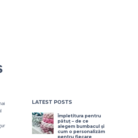
ș
LATEST POSTS
mai
l
Împletitura pentru
pătuț – de ce
gur
alegem bumbacul și
cum o personalizăm
pentru fiecare