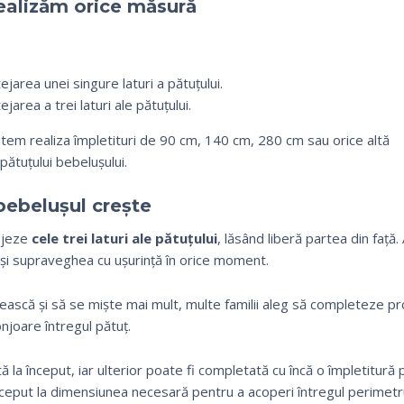
ealizăm orice măsură
jarea unei singure laturi a pătuțului.
jarea a trei laturi ale pătuțului.
tem realiza împletituri de 90 cm, 140 cm, 280 cm sau orice altă
pătuțului bebelușului.
bebelușul crește
tejeze
cele trei laturi ale pătuțului
, lăsând liberă partea din față. 
ea și supraveghea cu ușurință în orice moment.
ească și să se miște mai mult, multe familii aleg să completeze pr
onjoare întregul pătuț.
la început, iar ulterior poate fi completată cu încă o împletitură 
început la dimensiunea necesară pentru a acoperi întregul perimetr