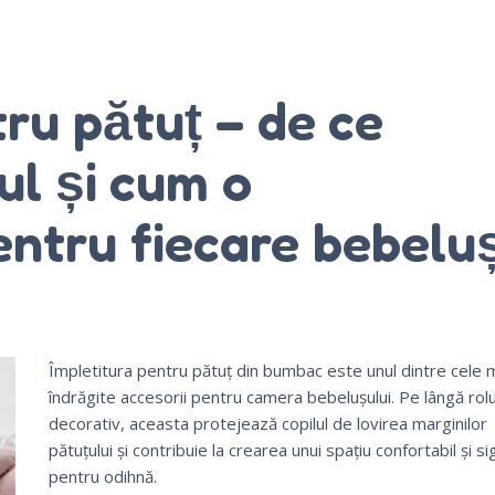
tru pătuț – de ce
l și cum o
ntru fiecare bebelu
Împletitura pentru pătuț din bumbac este unul dintre cele 
îndrăgite accesorii pentru camera bebelușului. Pe lângă rolu
decorativ, aceasta protejează copilul de lovirea marginilor
pătuțului și contribuie la crearea unui spațiu confortabil și si
pentru odihnă.