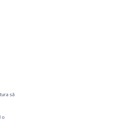
itura să
d o