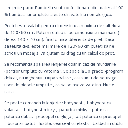
Lenjeriile patut Pambella sunt confectionate din material 100
% bumbac, iar umplutura este din vatelina non-alergica.
Pretul este valabil pentru dimensiunea maxima de salteluta
de 120×60 cm . Putem realiza si pe dimensiune mai mare (
de ex. 140 x 70 cm), fiind o mica diferenta de pret. Daca
salteluta dvs. este mai mare de 120×60 cm puteti sa ne
scrieti un mesaj si va ajutam cu drag cu un calcul de pret.
Se recomanda spalarea lenjeriei doar in caz de murdarire
(partilor umplute cu vatelina ). Se spala la 30 grade -program
delicat, nu inghesuit. Dupa spalare , cat sunt ude se trage
usor de piesele umplute , ca sa se aseze vatelina. Nu se
calca.
Se poate comanda la lenjerie :
babynest
, babynest cu
volanse ,
babynest minky
,
paturica minky
,
paturica
,
paturica dubla
,
prosopel cu gluga
,
set paturica si prosopel
,
buzunar patut
,
fustita
,
cearceaf cu elastic
, baldachin dublu,