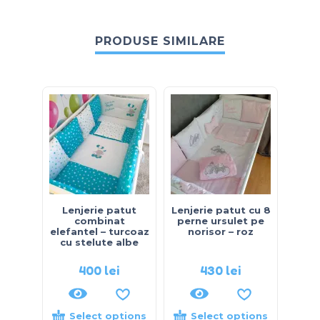
PRODUSE SIMILARE
Lenjerie patut
Lenjerie patut cu 8
Lenj
combinat
perne ursulet pe
ursu
elefantel – turcoaz
norisor – roz
–
cu stelute albe
400
lei
430
lei
Select options
Select options
S