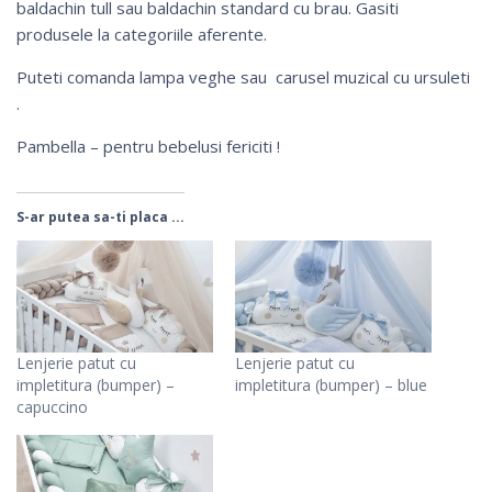
baldachin tull
sau
baldachin standard cu brau
. Gasiti
produsele la categoriile aferente.
Puteti comanda
lampa veghe
sau
carusel muzical cu ursuleti
.
Pambella – pentru bebelusi fericiti !
S-ar putea sa-ti placa ...
Lenjerie patut cu
Lenjerie patut cu
impletitura (bumper) –
impletitura (bumper) – blue
capuccino