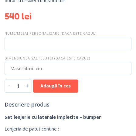
floral cu ursulet cu fustita tull
540
lei
NUME/MESAJ PERSONALIZARE (DACA ESTE CAZUL)
DIMENSIUNEA SALTELUTEI (DACA ESTE CAZUL)
-
+
Adaugă în coș
Descriere produs
Set lenjerie cu laterale impletite – bumper
Lenjeria de patut contine :