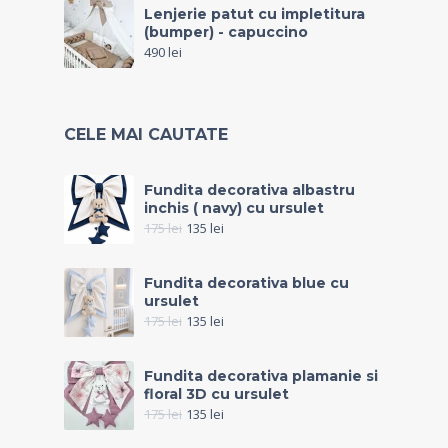
Lenjerie patut cu impletitura
(bumper) - capuccino
490
lei
CELE MAI CAUTATE
Fundita decorativa albastru
inchis ( navy) cu ursulet
175
lei
135
lei
Fundita decorativa blue cu
ursulet
175
lei
135
lei
Fundita decorativa plamanie si
floral 3D cu ursulet
175
lei
135
lei