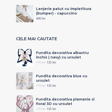
Lenjerie patut cu impletitura
(bumper) - capuccino
490
lei
CELE MAI CAUTATE
Fundita decorativa albastru
inchis ( navy) cu ursulet
175
lei
135
lei
Fundita decorativa blue cu
ursulet
175
lei
135
lei
Fundita decorativa plamanie si
floral 3D cu ursulet
175
lei
135
lei