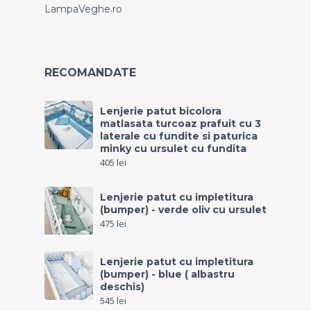
LampaVeghe.ro
RECOMANDATE
Lenjerie patut bicolora
matlasata turcoaz prafuit cu 3
laterale cu fundite si paturica
minky cu ursulet cu fundita
405
lei
Lenjerie patut cu impletitura
(bumper) - verde oliv cu ursulet
475
lei
Lenjerie patut cu impletitura
(bumper) - blue ( albastru
deschis)
545
lei