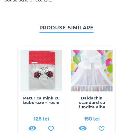
PRODUSE SIMILARE
Paturica mink cu
Baldachin
Fus
buburuze – rosie
standard cu
fundita alba
125
lei
150
lei