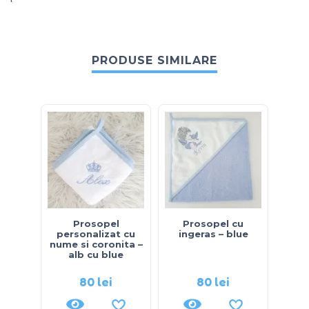
PRODUSE SIMILARE
Prosopel
Prosopel cu
P
personalizat cu
ingeras – blue
ele
nume si coronita –
alb cu blue
80
lei
80
lei