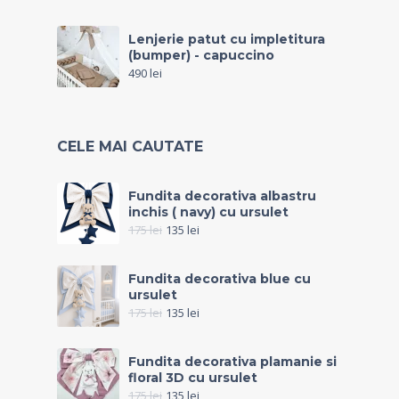
Lenjerie patut cu impletitura
(bumper) - capuccino
490
lei
CELE MAI CAUTATE
Fundita decorativa albastru
inchis ( navy) cu ursulet
175
lei
135
lei
Fundita decorativa blue cu
ursulet
175
lei
135
lei
Fundita decorativa plamanie si
floral 3D cu ursulet
175
lei
135
lei