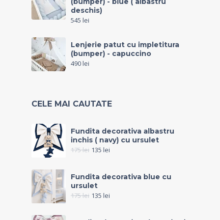
(bumper) - blue ( albastru
deschis)
545
lei
Lenjerie patut cu impletitura
(bumper) - capuccino
490
lei
CELE MAI CAUTATE
Fundita decorativa albastru
inchis ( navy) cu ursulet
175
lei
135
lei
Fundita decorativa blue cu
ursulet
175
lei
135
lei