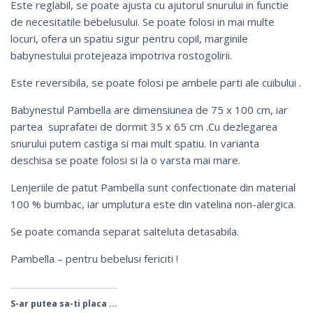
Este reglabil, se poate ajusta cu ajutorul snurului in functie
de necesitatile bebelusului. Se poate folosi in mai multe
locuri,
ofera un spatiu sigur pentru copil, marginile
babynestului protejeaza impotriva rostogoliri
i.
Este reversibila, se poate folosi pe ambele parti ale cuibului .
Babynestul Pambella are dimensiunea de 75 x 100 cm, iar
partea suprafatei de dormit 35 x 65 cm .Cu dezlegarea
snurului putem castiga si mai mult spatiu. In varianta
deschisa se poate folosi si la o varsta mai mare.
Lenjeriile de patut Pambella sunt confectionate din material
100 % bumbac, iar umplutura este din vatelina non-alergica.
Se poate comanda separat salteluta detasabila.
Pambella – pentru bebelusi fericiti !
S-ar putea sa-ti placa ...