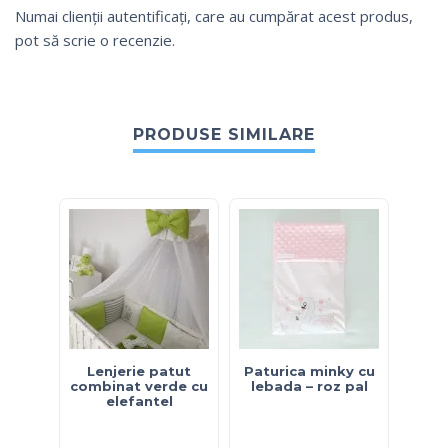
Numai clienții autentificați, care au cumpărat acest produs,
pot să scrie o recenzie.
PRODUSE SIMILARE
Lenjerie patut
Paturica minky cu
P
combinat verde cu
lebada – roz pal
ursu
elefantel
– al