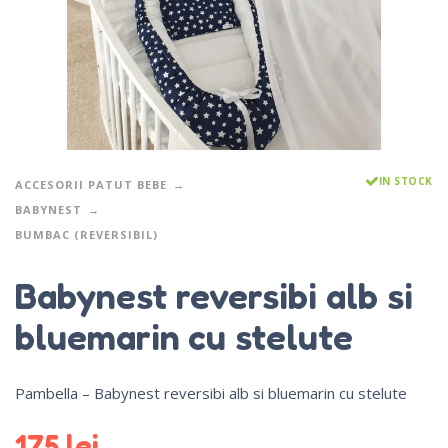
IN STOCK
ACCESORII PATUT BEBE
BABYNEST
BUMBAC (REVERSIBIL)
Babynest reversibi alb si
bluemarin cu stelute
Pambella – Babynest reversibi alb si bluemarin cu stelute
175
lei