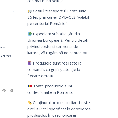
cea mai bună soluție.
Costul transportului este unic:
25 lei, prin curier DPD/GLS (valabil
pe teritoriul României).
Expediem și în alte țări din
Uniunea Europeană. Pentru detalii
privind costul și termenul de
EST
livrare, vă rugăm să ne contactați.
BYNEST
,
Produsele sunt realizate la
comandă, cu grijă și atenție la
fiecare detaliu.
Toate produsele sunt
confecționate în România.
Conținutul produsului livrat este
exclusiv cel specificat în descrierea
produsului. În cazul oricărei