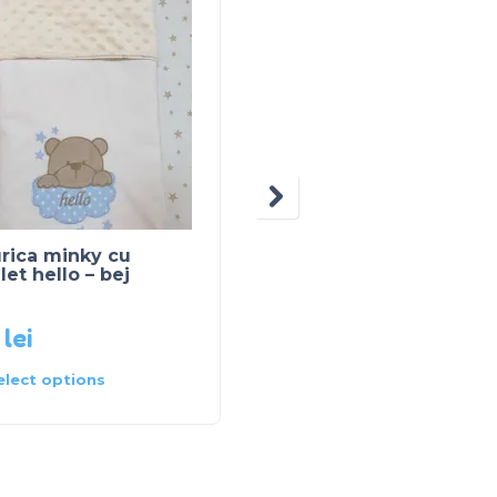
rica minky cu
Baldachin standard c
let hello – bej
4 fundite duble mov
5
lei
270
lei
elect options
Select options