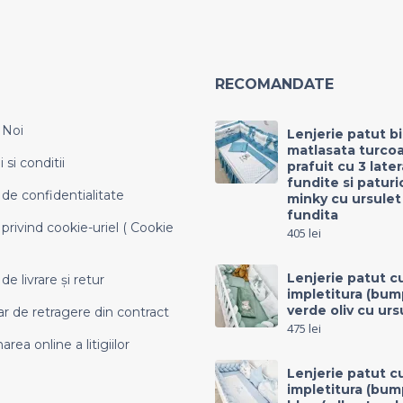
RECOMANDATE
 Noi
Lenjerie patut b
matlasata turco
si conditii
prafuit cu 3 late
fundite si paturi
 de confidentialitate
minky cu ursulet
fundita
 privind cookie-uriel ( Cookie
405
lei
Lenjerie patut c
 de livrare și retur
impletitura (bum
verde oliv cu urs
r de retragere din contract
475
lei
area online a litigiilor
Lenjerie patut c
impletitura (bum