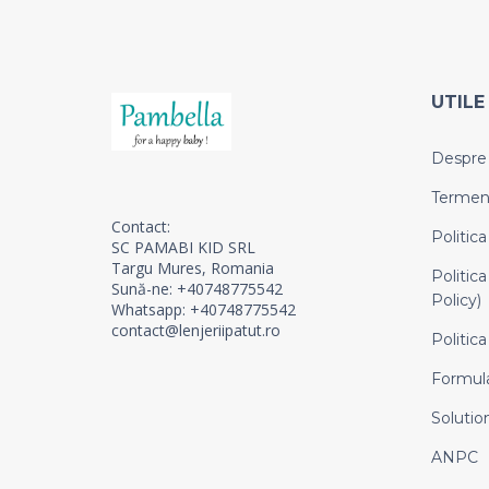
UTILE
Despre
Termeni 
Contact:
Politica
SC PAMABI KID SRL
Targu Mures, Romania
Politica
Sună-ne: +40748775542
Policy)
Whatsapp: +40748775542
contact@lenjeriipatut.ro
Politica
Formula
Solution
ANPC