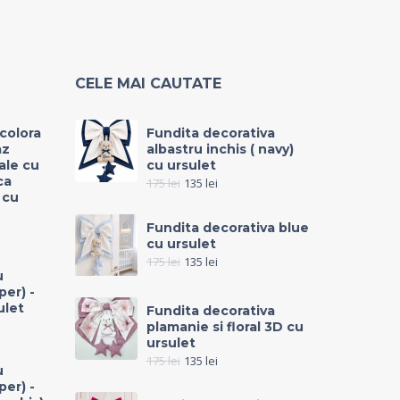
CELE MAI CAUTATE
icolora
Fundita decorativa
az
albastru inchis ( navy)
rale cu
cu ursulet
ca
175
lei
135
lei
 cu
Fundita decorativa blue
cu ursulet
175
lei
135
lei
u
per) -
ulet
Fundita decorativa
plamanie si floral 3D cu
ursulet
175
lei
135
lei
u
per) -