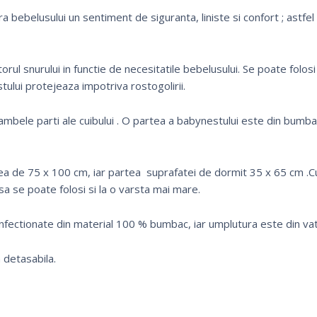
 bebelusului un sentiment de siguranta, liniste si confort ; astfel 
orul snurului in functie de necesitatile bebelusului. Se poate folosi
stului protejeaza impotriva rostogoliri
i.
ambele parti ale cuibului . O partea a babynestului este din bumbac
a de 75 x 100 cm, iar partea suprafatei de dormit 35 x 65 cm .C
isa se poate folosi si la o varsta mai mare.
nfectionate din material 100 % bumbac, iar umplutura este din vat
 detasabila.