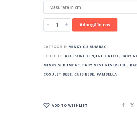
-
+
Adaugă în coș
CATEGORIE:
MINKY CU BUMBAC
ETICHETE:
ACCESORII LENJERII PATUT
,
BABY N
MINKY SI BUMBAC
,
BABY NEST REVERSIBIL
,
BA
COSULET BEBE
,
CUIB BEBE
,
PAMBELLA
ADD TO WISHLIST