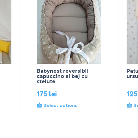
Babynest reversibil
Patu
n
capuccino si bej cu
ursu
stelute
175
lei
12
Select options
S