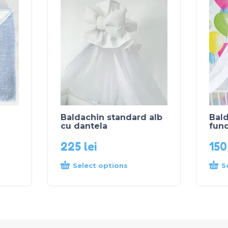
Baldachin standard alb
Bal
cu dantela
fund
225
lei
15
Select options
S