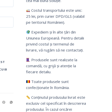
cea mai bună soluție.
Costul transportului este unic:
25 lei, prin curier DPD/GLS (valabil
pe teritoriul României).
Expediem și în alte țări din
Uniunea Europeană. Pentru detalii
privind costul și termenul de
livrare, vă rugăm să ne contactați.
Produsele sunt realizate la
EST
comandă, cu grijă și atenție la
CUIB
fiecare detaliu.
Toate produsele sunt
confecționate în România.
Conținutul produsului livrat este
exclusiv cel specificat în descrierea
produsului. În cazul oricărei