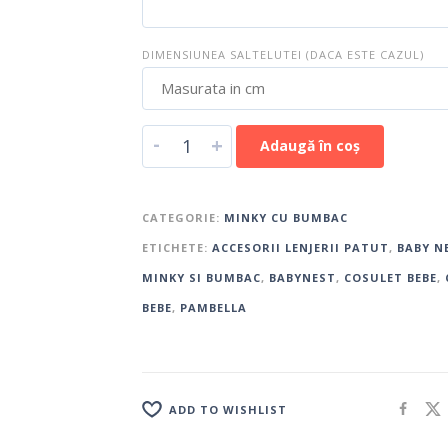
DIMENSIUNEA SALTELUTEI (DACA ESTE CAZUL)
-
+
Adaugă în coș
CATEGORIE:
MINKY CU BUMBAC
ETICHETE:
ACCESORII LENJERII PATUT
,
BABY N
MINKY SI BUMBAC
,
BABYNEST
,
COSULET BEBE
,
BEBE
,
PAMBELLA
ADD TO WISHLIST