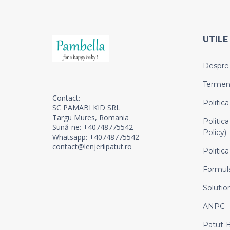
UTILE
Despre
Termeni 
Contact:
Politica
SC PAMABI KID SRL
Targu Mures, Romania
Politica
Sună-ne: +40748775542
Policy)
Whatsapp: +40748775542
contact@lenjeriipatut.ro
Politica
Formula
Solution
ANPC
Patut-