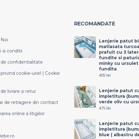
RECOMANDATE
 Noi
Lenjerie patut b
matlasata turco
si conditii
prafuit cu 3 late
fundite si paturi
 de confidentialitate
minky cu ursulet
fundita
 privind cookie-uriel ( Cookie
405
lei
Lenjerie patut c
 de livrare și retur
impletitura (bum
verde oliv cu urs
r de retragere din contract
475
lei
area online a litigiilor
Lenjerie patut c
impletitura (bum
blue ( albastru d
Bebe.ro