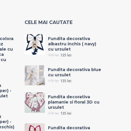
CELE MAI CAUTATE
icolora
Fundita decorativa
az
albastru inchis ( navy)
rale cu
cu ursulet
ca
175
lei
135
lei
 cu
Fundita decorativa blue
cu ursulet
175
lei
135
lei
u
per) -
ulet
Fundita decorativa
plamanie si floral 3D cu
ursulet
175
lei
135
lei
u
per) -
eschis)
Fundita decorativa