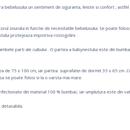
 bebelusului un sentiment de siguranta, liniste si confort ; astfel 
orul snurului in functie de necesitatile bebelusului. Se poate folosi
stului protejeaza impotriva rostogoliri
i.
ambele parti ale cuibului . O partea a babynestului este din bumbac
a de 75 x 100 cm, iar partea suprafatei de dormit 35 x 65 cm .C
isa se poate folosi si la o varsta mai mare.
nfectionate din material 100 % bumbac, iar umplutura este din vat
 detasabila.