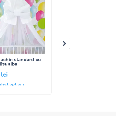
dachin standard cu
Paturica mink cu
ita alba
buburuze – rosie
0
lei
125
lei
elect options
Select options