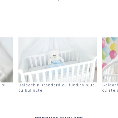
 si
Baldachin standard cu fundita blue
Baldac
cu bulinute
cu stel