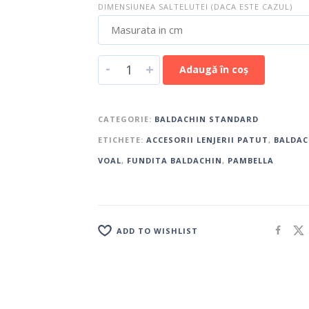
DIMENSIUNEA SALTELUTEI (DACA ESTE CAZUL)
-
+
Adaugă în coș
CATEGORIE:
BALDACHIN STANDARD
ETICHETE:
ACCESORII LENJERII PATUT
,
BALDAC
VOAL
,
FUNDITA BALDACHIN
,
PAMBELLA
ADD TO WISHLIST