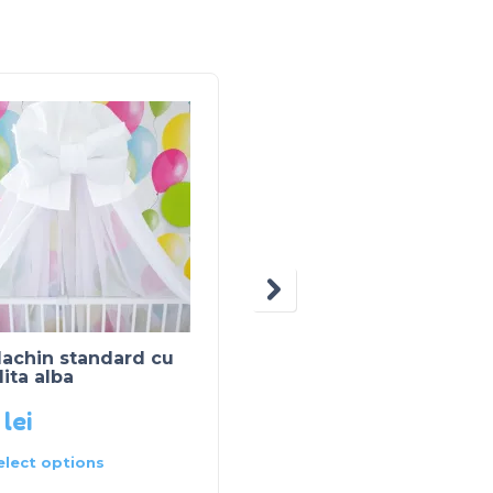
dachin standard cu
Baldachin standard c
ita alba
fundita mov
0
lei
150
lei
elect options
Select options