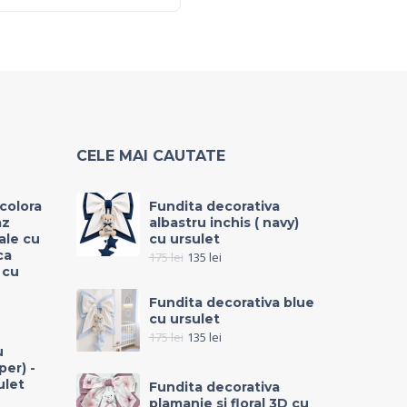
CELE MAI CAUTATE
icolora
Fundita decorativa
az
albastru inchis ( navy)
rale cu
cu ursulet
ca
175
lei
135
lei
 cu
Fundita decorativa blue
cu ursulet
175
lei
135
lei
u
per) -
ulet
Fundita decorativa
plamanie si floral 3D cu