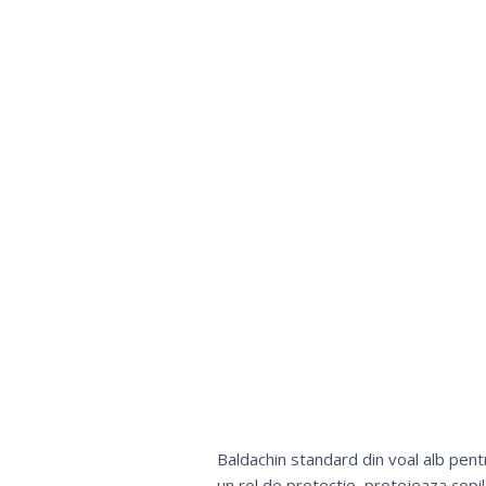
Baldachin standard din voal alb pentr
un rol de protectie, protejeaza copila