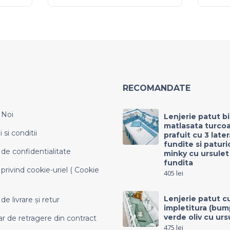
RECOMANDATE
 Noi
Lenjerie patut b
matlasata turco
si conditii
prafuit cu 3 late
fundite si paturi
 de confidentialitate
minky cu ursulet
fundita
 privind cookie-uriel ( Cookie
405
lei
Lenjerie patut c
 de livrare și retur
impletitura (bum
verde oliv cu urs
r de retragere din contract
475
lei