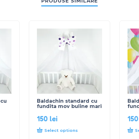
PRODUSE SIMILARE
 cu
Baldachin standard cu
Bal
fundita mov buline mari
fund
150
lei
15
Select options
S