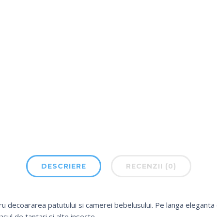
DESCRIERE
RECENZII (0)
u decoararea patutului si camerei bebelusului. Pe langa eleganta c
sul de tantari si alte insecte.