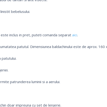
nistit bebelusului.
 este inclus in pret, puteti comanda separat
aici
.
umatatea patutul. Dimensiunea baldachinului este de aprox. 160 
 patutului.
eriei.
rmite patrunderea luminii si a aerului.
in doar impreuna cu set de lenjerie.