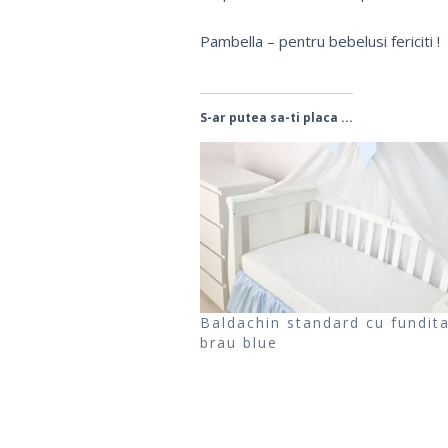
Pambella – pentru bebelusi fericiti !
S-ar putea sa-ti placa ...
Baldachin standard cu fundita
brau blue