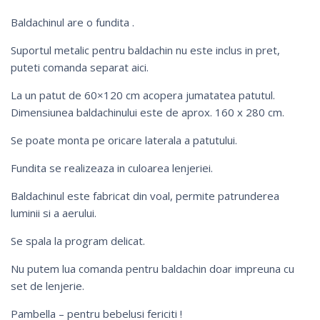
Baldachinul are o fundita .
Suportul metalic pentru baldachin nu este inclus in pret,
puteti comanda separat
aici
.
La un patut de 60×120 cm acopera jumatatea patutul.
Dimensiunea baldachinului este de aprox. 160 x 280 cm.
Se poate monta pe oricare laterala a patutului.
Fundita se realizeaza in culoarea lenjeriei.
Baldachinul este fabricat din voal, permite patrunderea
luminii si a aerului.
Se spala la program delicat.
Nu putem lua comanda pentru baldachin doar impreuna cu
set de lenjerie.
Pambella – pentru bebelusi fericiti !