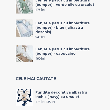
Lenjerie patut cu impletitura
(bumper) - verde oliv cu ursulet
475
lei
Lenjerie patut cu impletitura
(bumper) - blue ( albastru
deschis)
545
lei
Lenjerie patut cu impletitura
(bumper) - capuccino
490
lei
CELE MAI CAUTATE
Fundita decorativa albastru
inchis ( navy) cu ursulet
175
lei
135
lei