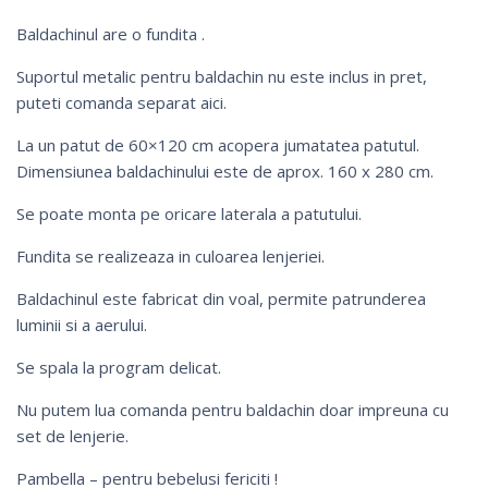
Baldachinul are o fundita .
Suportul metalic pentru baldachin nu este inclus in pret,
puteti comanda separat
aici
.
La un patut de 60×120 cm acopera jumatatea patutul.
Dimensiunea baldachinului este de aprox. 160 x 280 cm.
Se poate monta pe oricare laterala a patutului.
Fundita se realizeaza in culoarea lenjeriei.
Baldachinul este fabricat din voal, permite patrunderea
luminii si a aerului.
Se spala la program delicat.
Nu putem lua comanda pentru baldachin doar impreuna cu
set de lenjerie.
Pambella – pentru bebelusi fericiti !