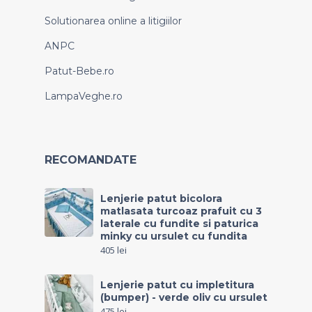
Solutionarea online a litigiilor
ANPC
Patut-Bebe.ro
LampaVeghe.ro
RECOMANDATE
Lenjerie patut bicolora
matlasata turcoaz prafuit cu 3
laterale cu fundite si paturica
minky cu ursulet cu fundita
405
lei
Lenjerie patut cu impletitura
(bumper) - verde oliv cu ursulet
475
lei