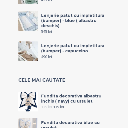
Lenjerie patut cu impletitura
(bumper) - blue ( albastru
deschis)
545
lei
Lenjerie patut cu impletitura
(bumper) - capuccino
490
lei
CELE MAI CAUTATE
Fundita decorativa albastru
inchis ( navy) cu ursulet
175
lei
135
lei
Fundita decorativa blue cu
ursulet