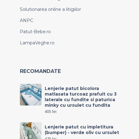
Solutionarea online a litigiilor
ANPC
Patut-Bebe.ro
LampaVeghe.ro
RECOMANDATE
Lenjerie patut bicolora
matlasata turcoaz prafuit cu 3
laterale cu fundite si paturica
minky cu ursulet cu fundita
405
lei
Lenjerie patut cu impletitura
(bumper) - verde oliv cu ursulet
475
lei