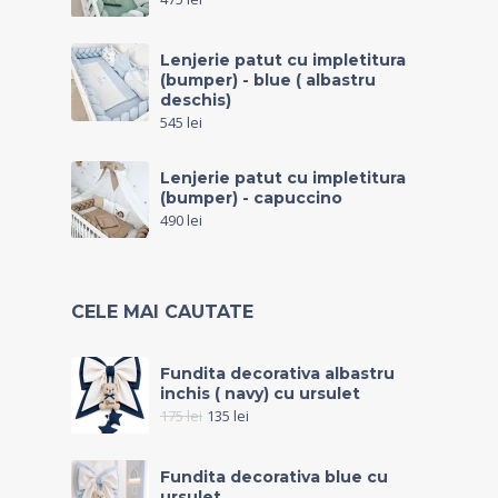
Lenjerie patut cu impletitura
(bumper) - blue ( albastru
deschis)
545
lei
Lenjerie patut cu impletitura
(bumper) - capuccino
490
lei
CELE MAI CAUTATE
Fundita decorativa albastru
inchis ( navy) cu ursulet
175
lei
135
lei
Fundita decorativa blue cu
ursulet