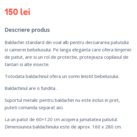
150
lei
Descriere produs
Baldachin standard din voal alb pentru decoararea patutului
si camerei bebelusului. Pe langa eleganta care ofera lenjeriei
de patut, are si un rol de protectie, protejeaza copilasul de
tantari si alte insecte.
Totodata baldachinul ofera un somn linistit bebelusului.
Baldachinul are o fundita .
Suportul metalic pentru baldachin nu este inclus in pret,
puteti comanda separat
aici
.
La un patut de 60×120 cm acopera jumatatea patutul.
Dimensiunea baldachinului este de aprox. 160 x 280 cm.