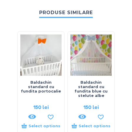
PRODUSE SIMILARE
Baldachin
Baldachin
standard cu
standard cu
s
fundita portocalie
fundita blue cu
fun
stelute albe
s
150
lei
150
lei
Select options
Select options
S