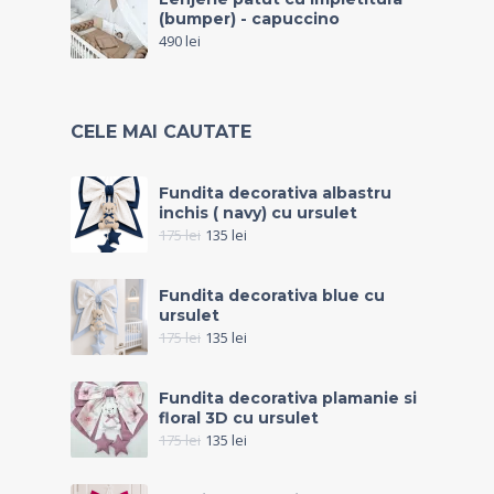
(bumper) - capuccino
490
lei
CELE MAI CAUTATE
Fundita decorativa albastru
inchis ( navy) cu ursulet
175
lei
135
lei
Fundita decorativa blue cu
ursulet
175
lei
135
lei
Fundita decorativa plamanie si
floral 3D cu ursulet
175
lei
135
lei