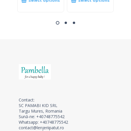
Select options
Select options
S
Contact:
SC PAMABI KID SRL
Targu Mures, Romania
Sună-ne: +40748775542
Whatsapp: +40748775542
contact@lenjeriipatut.ro