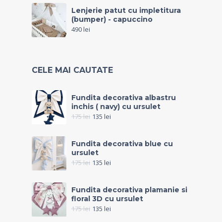
Lenjerie patut cu impletitura
(bumper) - capuccino
490
lei
CELE MAI CAUTATE
Fundita decorativa albastru
inchis ( navy) cu ursulet
175
lei
135
lei
Fundita decorativa blue cu
ursulet
175
lei
135
lei
Fundita decorativa plamanie si
floral 3D cu ursulet
175
lei
135
lei