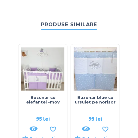
PRODUSE SIMILARE
Buzunar cu
Buzunar blue cu
Buz
elefantel -mov
ursulet pe norisor
stel
95
lei
95
lei